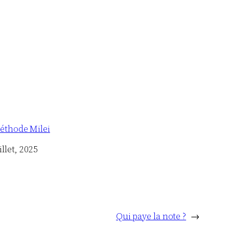
éthode Milei
illet, 2025
Qui paye la note ?
→