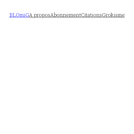
BLOmiG
A propos
Abonnement
Citations
Grokisme