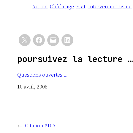
Action
Chà´mage
Etat
Interventionnisme
poursuivez la lecture …
Questions ouvertes …
Date
10 avril, 2008
←
Citation #105