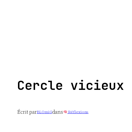
Aller
au
contenu
Cercle vicieux
Écrit par
dans
BLOmiG
Réflexions