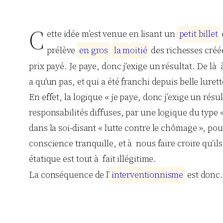
C
ette idée m’est venue en lisant un
p
e
t
i
t
b
i
l
l
e
t
prélève
e
n
g
r
o
s
l
a
m
o
i
t
i
é
des richesses créée
prix payé. Je paye, donc j’exige un résultat. De l
a qu’un pas, et qui a été franchi depuis belle lurett
En effet, la logique « je paye, donc j’exige un résu
responsabilités diffuses, par une logique du type « 
dans la soi-disant « lutte contre le chômage », pour
conscience tranquille, et à nous faire croire qu’i
étatique est tout à fait illégitime.
La conséquence de l’
i
n
t
e
r
v
e
n
t
i
o
n
n
i
s
m
e
est donc…