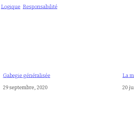
Logique
Responsabilité
Gabegie généralisée
La m
Date
29 septembre, 2020
Date
20 ju