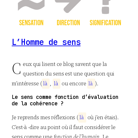
L’Homme de sens
C
eux qui lisent ce blog savent que la
question du sens est une question qui
m’intéresse (
l
à
,
l
à
ou encore
l
à
).
Le sens comme fonction d’évaluation
de la cohérence ?
Je reprends mes réflexions (
l
à
où j’en étais).
C’est-à -dire au point où il faut considérer le
sens comme une
fonction de l’humain
. Le