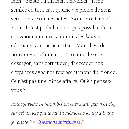
Bien ? Existe-t-il un Bien universel ? Il me
semble en tout cas, qu’une vie pleine de sens
sera une vie où nos actes résonneront avec le
Bien. Il n’est probablement pas possible d’être
convaincu que nous prenons les
bonnes
décisions, à chaque instant. Mais il est de
notre devoir d’humain, d’Homme de sens,
d’essayer, sans certitudes, d’accorder nos
croyances avec nos représentations du monde.
Ce n’est pas une mince affaire. Qu’en pensez-
vous ?
nota: je viens de retomber en cherchant par mot clef
sur cet article qui disait la même chose, il y a 8 ans.
je radote ? >
Q
u
e
s
t
i
o
n
s
s
p
i
r
i
t
u
e
l
l
e
s
?