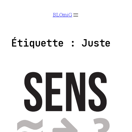
Aller
BLOmiG
au
contenu
Étiquette :
Juste