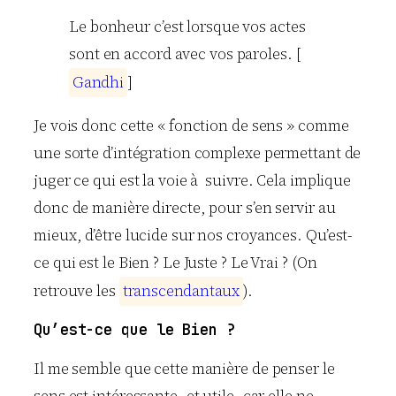
Le bonheur c’est lorsque vos actes
sont en accord avec vos paroles. [
G
a
n
d
h
i
]
Je vois donc cette « fonction de sens » comme
une sorte d’intégration complexe permettant de
juger ce qui est la voie à suivre. Cela implique
donc de manière directe, pour s’en servir au
mieux, d’être lucide sur nos croyances. Qu’est-
ce qui est le Bien ? Le Juste ? Le Vrai ? (On
retrouve les
t
r
a
n
s
c
e
n
d
a
n
t
a
u
x
).
Qu’est-ce que le Bien ?
Il me semble que cette manière de penser le
sens est intéressante, et utile, car elle ne