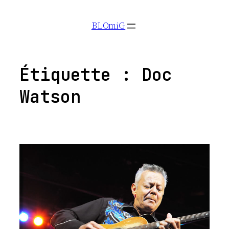
Aller
BLOmiG
au
contenu
Étiquette :
Doc
Watson