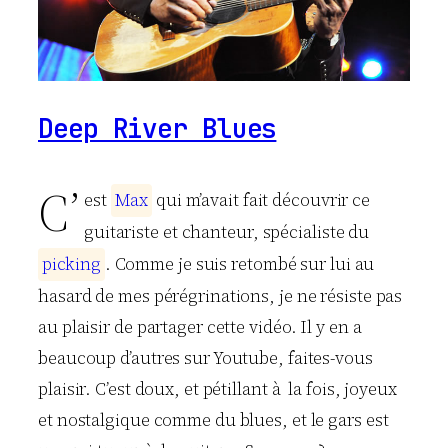
Deep River Blues
C’
est
M
a
x
qui m’avait fait découvrir ce
guitariste et chanteur, spécialiste du
p
i
c
k
i
n
g
. Comme je suis retombé sur lui au
hasard de mes pérégrinations, je ne résiste pas
au plaisir de partager cette vidéo. Il y en a
beaucoup d’autres sur Youtube, faites-vous
plaisir. C’est doux, et pétillant à la fois, joyeux
et nostalgique comme du blues, et le gars est