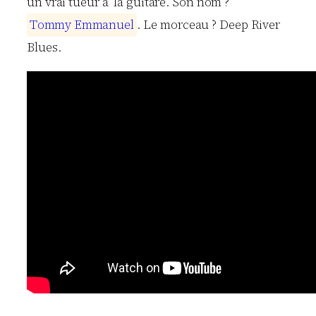
un vrai tueur à la guitare. Son nom ?
T
o
m
m
y
E
m
m
a
n
u
e
l
. Le morceau ? Deep River
Blues.