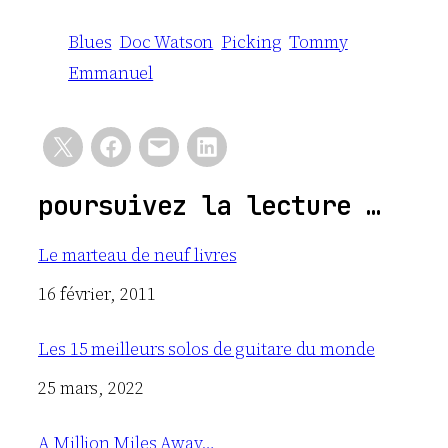
Blues
Doc Watson
Picking
Tommy
Emmanuel
poursuivez la lecture …
Le marteau de neuf livres
Date
16 février, 2011
Les 15 meilleurs solos de guitare du monde
Date
25 mars, 2022
A Million Miles Away…