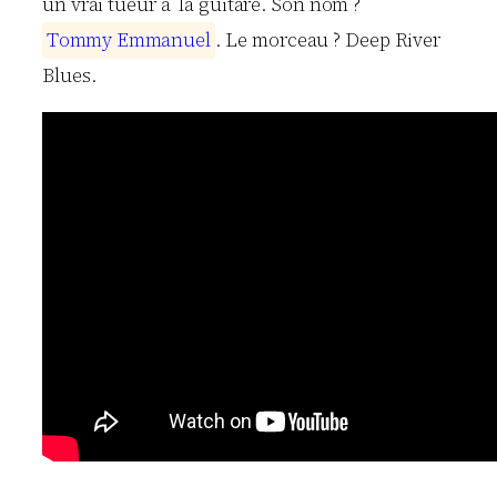
un vrai tueur à la guitare. Son nom ?
T
o
m
m
y
E
m
m
a
n
u
e
l
. Le morceau ? Deep River
Blues.