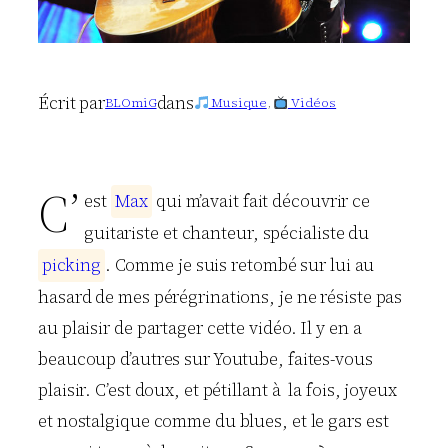
Écrit par
dans
BLOmiG
Musique
, 
Vidéos
C’
est
M
a
x
qui m’avait fait découvrir ce
guitariste et chanteur, spécialiste du
p
i
c
k
i
n
g
. Comme je suis retombé sur lui au
hasard de mes pérégrinations, je ne résiste pas
au plaisir de partager cette vidéo. Il y en a
beaucoup d’autres sur Youtube, faites-vous
plaisir. C’est doux, et pétillant à la fois, joyeux
et nostalgique comme du blues, et le gars est