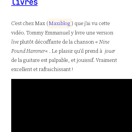
livres
C’est chez Max (
M
a
x
i
b
l
o
g
) que j’ai vu cette
vidéo. Tommy Emmanuel y livre une version
live
plutôt décoiffante de la chanson «
Nine
Pound Hammer
« . Le plaisir qu’il prend à
jouer
de la guitare est palpable, et jouissif. Vraiment
excellent et rafraichissant !