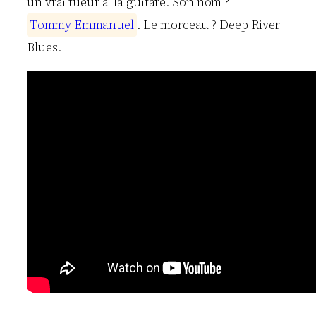
un vrai tueur à la guitare. Son nom ?
T
o
m
m
y
E
m
m
a
n
u
e
l
. Le morceau ? Deep River
Blues.