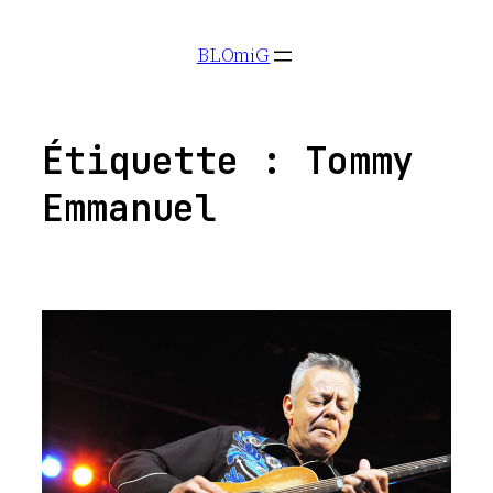
Aller
BLOmiG
au
contenu
Étiquette :
Tommy
Emmanuel