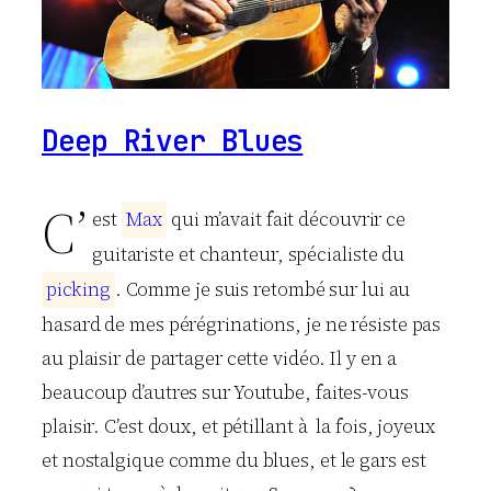
Deep River Blues
C’
est
M
a
x
qui m’avait fait découvrir ce
guitariste et chanteur, spécialiste du
p
i
c
k
i
n
g
. Comme je suis retombé sur lui au
hasard de mes pérégrinations, je ne résiste pas
au plaisir de partager cette vidéo. Il y en a
beaucoup d’autres sur Youtube, faites-vous
plaisir. C’est doux, et pétillant à la fois, joyeux
et nostalgique comme du blues, et le gars est