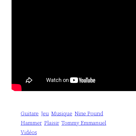
Guitare
Jeu
Musique
Nine Pound
Hammer
Plaisir
Tommy Emmanuel
Vidéos