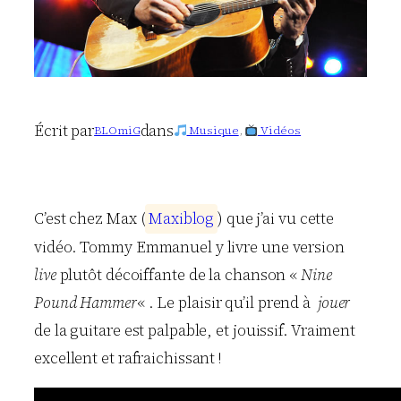
Écrit par
dans
BLOmiG
Musique
, 
Vidéos
C’est chez Max (
M
a
x
i
b
l
o
g
) que j’ai vu cette
vidéo. Tommy Emmanuel y livre une version
live
plutôt décoiffante de la chanson «
Nine
Pound Hammer
« . Le plaisir qu’il prend à
jouer
de la guitare est palpable, et jouissif. Vraiment
excellent et rafraichissant !