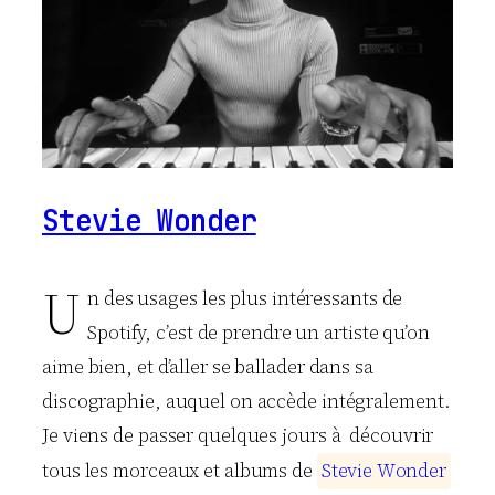
Stevie Wonder
U
n des usages les plus intéressants de
Spotify, c’est de prendre un artiste qu’on
aime bien, et d’aller se ballader dans sa
discographie, auquel on accède intégralement.
Je viens de passer quelques jours à découvrir
tous les morceaux et albums de
S
t
e
v
i
e
W
o
n
d
e
r