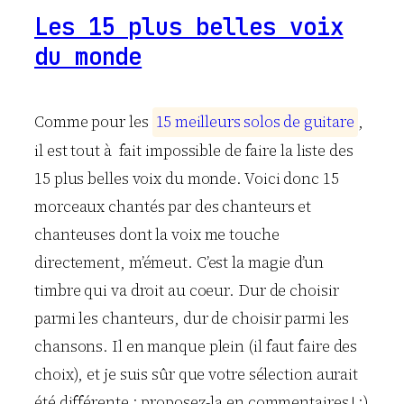
Les 15 plus belles voix
du monde
Comme pour les
1
5
m
e
i
l
l
e
u
r
s
s
o
l
o
s
d
e
g
u
i
t
a
r
e
,
il est tout à fait impossible de faire la liste des
15 plus belles voix du monde. Voici donc 15
morceaux chantés par des chanteurs et
chanteuses dont la voix me touche
directement, m’émeut. C’est la magie d’un
timbre qui va droit au coeur. Dur de choisir
parmi les chanteurs, dur de choisir parmi les
chansons. Il en manque plein (il faut faire des
choix), et je suis sûr que votre sélection aurait
été différente : proposez-la en commentaires ! :)