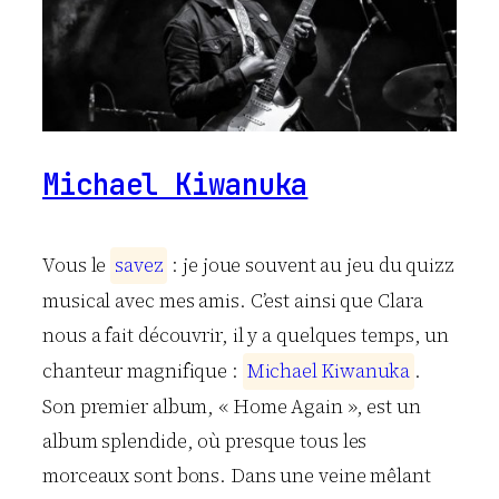
Michael Kiwanuka
Vous le
s
a
v
e
z
: je joue souvent au jeu du quizz
musical avec mes amis. C’est ainsi que Clara
nous a fait découvrir, il y a quelques temps, un
chanteur magnifique :
M
i
c
h
a
e
l
K
i
w
a
n
u
k
a
.
Son premier album, « Home Again », est un
album splendide, où presque tous les
morceaux sont bons. Dans une veine mêlant