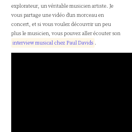
explorateur, un véritable musicien artiste. Je
vous partage une vidéo d’un morceau en
concert, et si vous voulez découvrir un peu
plus le musicien, vous pouvez aller écouter son
i
n
t
e
r
v
i
e
w
m
u
s
i
c
a
l
c
h
e
z
P
a
u
l
D
a
v
i
d
s
.