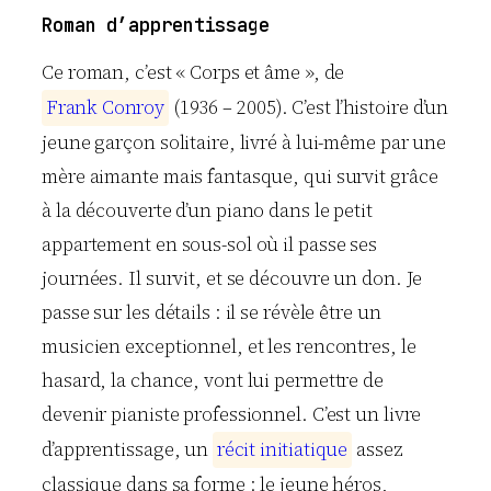
Roman d’apprentissage
Ce roman, c’est « Corps et âme », de
F
r
a
n
k
C
o
n
r
o
y
(1936 – 2005). C’est l’histoire d’un
jeune garçon solitaire, livré à lui-même par une
mère aimante mais fantasque, qui survit grâce
à la découverte d’un piano dans le petit
appartement en sous-sol où il passe ses
journées. Il survit, et se découvre un don. Je
passe sur les détails : il se révèle être un
musicien exceptionnel, et les rencontres, le
hasard, la chance, vont lui permettre de
devenir pianiste professionnel. C’est un livre
d’apprentissage, un
r
é
c
i
t
i
n
i
t
i
a
t
i
q
u
e
assez
classique dans sa forme : le jeune héros,