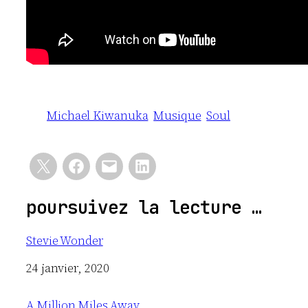
Michael Kiwanuka
Musique
Soul
poursuivez la lecture …
Stevie Wonder
Date
24 janvier, 2020
A Million Miles Away…