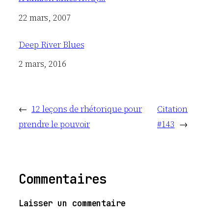
Date
22 mars, 2007
Deep River Blues
Date
2 mars, 2016
←
12 leçons de rhétorique pour
Citation
prendre le pouvoir
#143
→
Commentaires
Laisser un commentaire