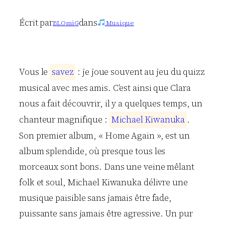
Écrit par
dans
BLOmiG
Musique
Vous le
s
a
v
e
z
: je joue souvent au jeu du quizz
musical avec mes amis. C’est ainsi que Clara
nous a fait découvrir, il y a quelques temps, un
chanteur magnifique :
M
i
c
h
a
e
l
K
i
w
a
n
u
k
a
.
Son premier album, « Home Again », est un
album splendide, où presque tous les
morceaux sont bons. Dans une veine mêlant
folk et soul, Michael Kiwanuka délivre une
musique paisible sans jamais être fade,
puissante sans jamais être agressive. Un pur