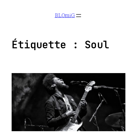
Aller
BLOmiG
au
contenu
Étiquette :
Soul