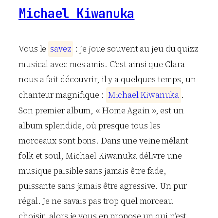
Michael Kiwanuka
Vous le
s
a
v
e
z
: je joue souvent au jeu du quizz
musical avec mes amis. C’est ainsi que Clara
nous a fait découvrir, il y a quelques temps, un
chanteur magnifique :
M
i
c
h
a
e
l
K
i
w
a
n
u
k
a
.
Son premier album, « Home Again », est un
album splendide, où presque tous les
morceaux sont bons. Dans une veine mêlant
folk et soul, Michael Kiwanuka délivre une
musique paisible sans jamais être fade,
puissante sans jamais être agressive. Un pur
régal. Je ne savais pas trop quel morceau
choisir, alors je vous en propose un qui n’est