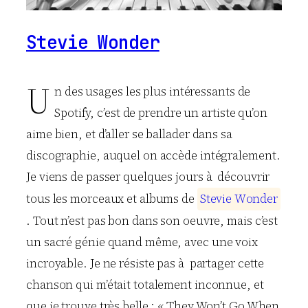
Stevie Wonder
U
n des usages les plus intéressants de
Spotify, c’est de prendre un artiste qu’on
aime bien, et d’aller se ballader dans sa
discographie, auquel on accède intégralement.
Je viens de passer quelques jours à découvrir
tous les morceaux et albums de
S
t
e
v
i
e
W
o
n
d
e
r
. Tout n’est pas bon dans son oeuvre, mais c’est
un sacré génie quand même, avec une voix
incroyable. Je ne résiste pas à partager cette
chanson qui m’était totalement inconnue, et
que je trouve très belle : « They Won’t Go When