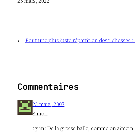
Date
25 mars, 2022
←
Pour une plus juste répartition des richesses : 
Commentaires
23 mars, 2007
Simon
:grin: De la grosse balle, comme on aimerai