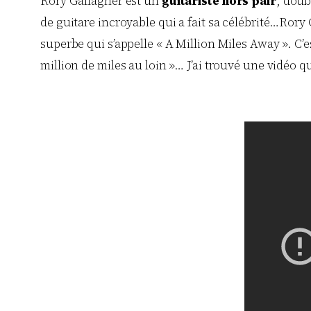
Rory Gallagher est un
guitariste hors pair
, doub
de guitare incroyable qui a fait sa célébrité…Rory
superbe qui s’appelle « A Million Miles Away ». C’
million de miles au loin »… J’ai trouvé une vidéo q