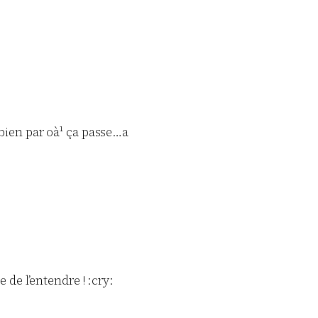
 bien par oà¹ ça passe…a
e de l’entendre ! :cry: