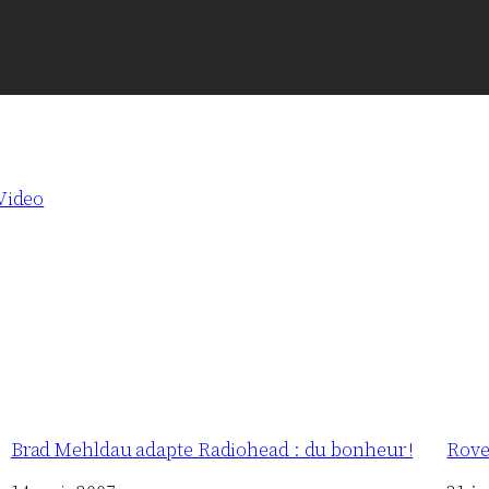
Video
Brad Mehldau adapte Radiohead : du bonheur !
Rove