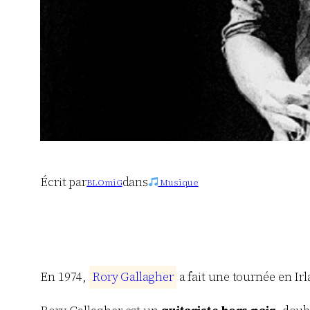
Écrit par
dans
BLOmiG
Musique
En 1974,
R
o
r
y
G
a
l
l
a
g
h
e
r
a fait une tournée en Ir