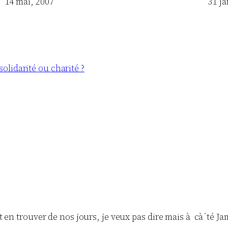
Date
14 mai, 2007
Date
31 ja
solidarité ou charité ?
t en trouver de nos jours, je veux pas dire mais à cà´té 