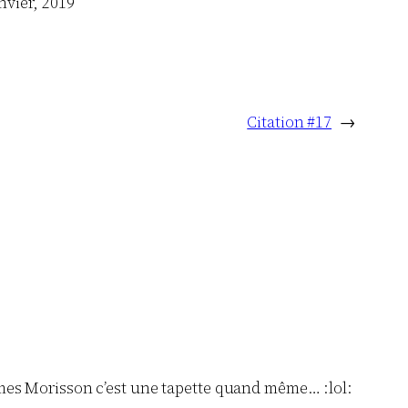
nvier, 2019
Citation #17
→
James Morisson c’est une tapette quand même… :lol: