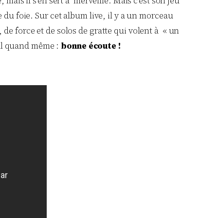
, mais il s’en sert à merveille. Mais c’est son jeu
 du foie. Sur cet album live, il y a un morceau
de force et de solos de gratte qui volent à « un
 mal quand même :
bonne écoute !