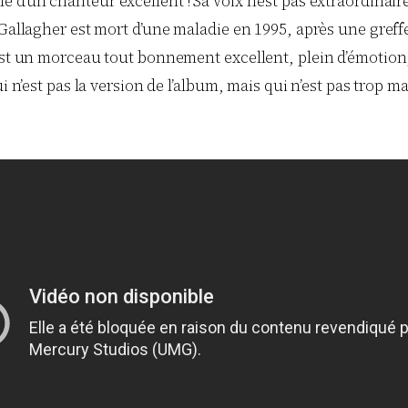
lé d’un chanteur excellent ! Sa voix n’est pas extraordinaire
 Gallagher est mort d’une maladie en 1995, après une greffe
est un morceau tout bonnement excellent, plein d’émotion, 
ui n’est pas la version de l’album, mais qui n’est pas trop