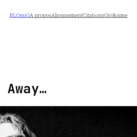
BLOmiG
A propos
Abonnement
Citations
Grokisme
 Away…