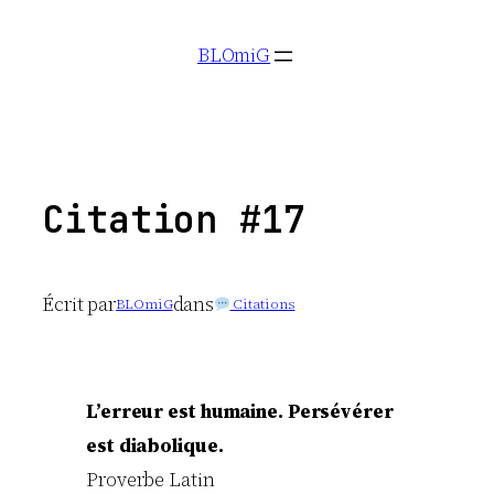
Aller
BLOmiG
au
contenu
Citation #17
Écrit par
dans
BLOmiG
Citations
L’erreur est humaine. Persévérer
est diabolique.
Proverbe Latin