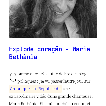
Explode coração – Maria
Bethània
C
omme quoi, c’est utile de lire des blogs
politiques : j’ai vu passer l’autre jour sur
C
h
r
o
n
i
q
u
e
s
d
u
R
é
p
u
b
l
i
c
o
i
n
une
extraordinaire vidéo d’une grande chanteuse,
Maria Bethânia. Elle m’a touché au coeur, et