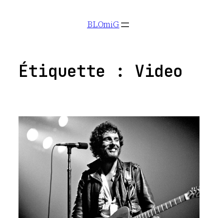
Aller
BLOmiG
au
contenu
Étiquette :
Video