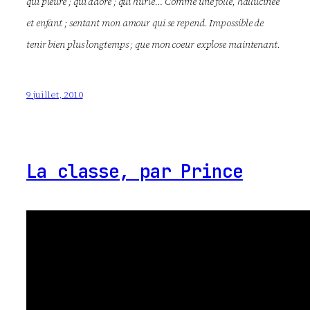
qui pleure ; qui adore ; qui hurle… Comme une folle, hallucinée
et enfant ; sentant mon amour qui se repend. Impossible de
tenir bien plus longtemps ; que mon coeur explose maintenant.
9 juillet, 2010
La classe, par Prince