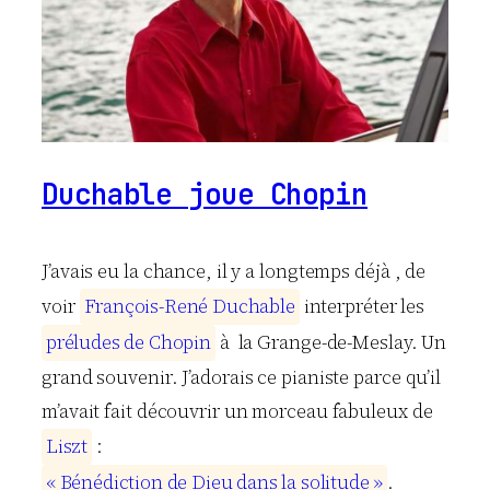
Duchable joue Chopin
J’avais eu la chance, il y a longtemps déjà , de
voir
F
r
a
n
ç
o
i
s
-
R
e
n
é
D
u
c
h
a
b
l
e
interpréter les
p
r
é
l
u
d
e
s
d
e
C
h
o
p
i
n
à la Grange-de-Meslay. Un
grand souvenir. J’adorais ce pianiste parce qu’il
m’avait fait découvrir un morceau fabuleux de
L
i
s
z
t
:
«
B
é
n
é
d
i
c
t
i
o
n
d
e
D
i
e
u
d
a
n
s
l
a
s
o
l
i
t
u
d
e
»
.