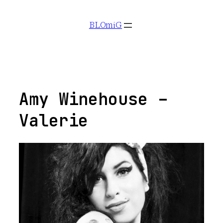
Aller
BLOmiG
au
contenu
Amy Winehouse –
Valerie