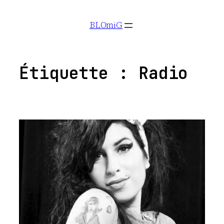
Aller
BLOmiG
au
contenu
Étiquette :
Radio