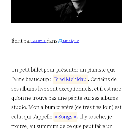
Écrit par
dans
BLOmiG
Musique
Un petit billet pour présenter un pianiste que
j’aime beaucoup :
B
r
a
d
M
e
h
l
d
a
u
.
Certains de
ses albums live sont exceptionnels, et il est rare
qu’on ne trouve pas une pépite sur ses albums
studio. Mon album préféré (de très très loin) est
celui qui s’appelle
«
S
o
n
g
s
»
.
Il y touche, je
trouve, au summum de ce que peut faire un