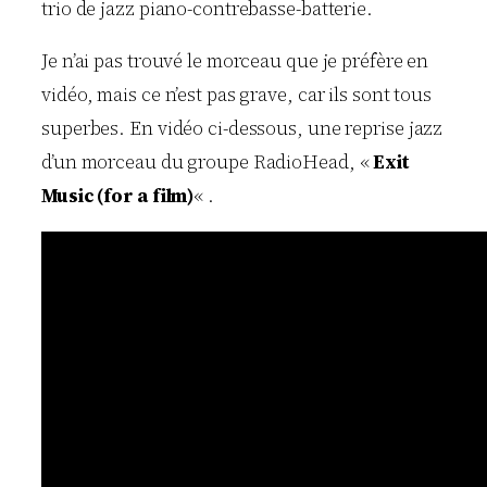
trio de jazz piano-contrebasse-batterie.
Je n’ai pas trouvé le morceau que je préfère en
vidéo, mais ce n’est pas grave, car ils sont tous
superbes. En vidéo ci-dessous, une reprise jazz
d’un morceau du groupe RadioHead, «
Exit
Music (for a film)
« .