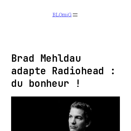
Aller
BLOmiG
au
contenu
Brad Mehldau
adapte Radiohead :
du bonheur !