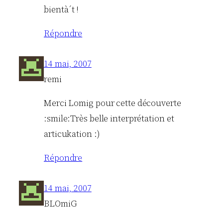
bientà´t !
Répondre
14 mai, 2007
remi
Merci Lomig pour cette découverte
:smile:Très belle interprétation et
articukation :)
Répondre
14 mai, 2007
BLOmiG