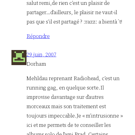
salut remi,de rien c’est un plaisir de
partager…d’ailleurs, le plaisir ne vaut-il
pas que s’il est partagé ? :razz: a bientà´t!
Répondre
29 juin, 2007
Dorham
Mehldau reprenant Radiohead, c’est un
running gag, en quelque sorte.Il
improvise davantage sur d’autres
morceaux mais son traitement est
toujours impeccable.Je « m’intrusionne »
ici et me permets de te conseiller les
albums solo de l’ami Brad. Certains