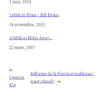
Date
3 juin, 2010
Letter to Evan – Bill Evans
Date
14 novembre, 2013
A Million Miles Away…
Date
22 mars, 2007
←
Réforme de la fonction publique :
Citation
sujet chaud !
→
#24