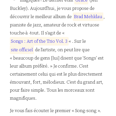
Buckley). Aujourd’hui, je vous propose de
découvrir le meilleur album de
B
r
a
d
M
e
h
l
d
a
u
,
pianiste de jazz, amateur de rock et virtuose
touche-à -tout. Il s’agit de «
S
o
n
g
s
:
A
r
t
o
f
t
h
e
T
r
i
o
V
o
l
.
3
« . Sur le
s
i
t
e
o
f
f
i
c
i
e
l
de l’artiste, on peut lire que
« beaucoup de gens [lui] disent que ‘Songs’ est
leur album préféré. » Je confirme. C’est
certainement celui qui est le plus directement
émouvant, fort, mélodieux. C’est du grand art,
pour faire simple. Tous les morceaux sont
magnifiques.
Je vous fais écouter le premier « Song-song ».