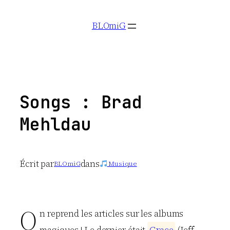
Aller
BLOmiG
au
contenu
Songs : Brad
Mehldau
Écrit par
dans
BLOmiG
Musique
O
n reprend les articles sur les albums
magiques ! Le dernier était
G
r
a
c
e
(Jeff