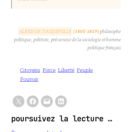
A
L
E
X
I
S
D
E
T
O
C
Q
U
E
V
I
L
L
E
(1805-1859)
philosophe
politique, politiste, précurseur de la sociologie et homme
politique français
Citoyens
Force
Liberté
Peuple
Pouvoir
poursuivez la lecture …