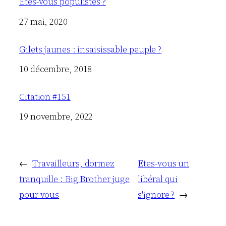
Êtes-vous populistes ?
Date
27 mai, 2020
Gilets jaunes : insaisissable peuple ?
Date
10 décembre, 2018
Citation #151
Date
19 novembre, 2022
←
Travailleurs, dormez
Etes-vous un
tranquille : Big Brother juge
libéral qui
pour vous
s'ignore ?
→