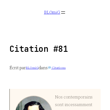
Aller
BLOmiG
au
contenu
Citation #81
Écrit par
dans
BLOmiG
Citations
Nos contemporains
sont incessamment