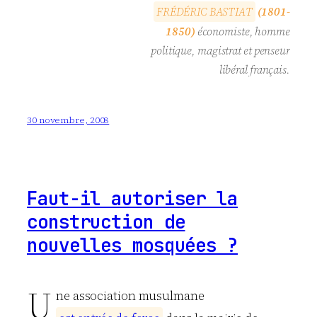
F
R
É
D
É
R
I
C
B
A
S
T
I
A
T
(1801-
1850)
économiste, homme
politique, magistrat et penseur
libéral français.
30 novembre, 2008
Faut-il autoriser la
construction de
nouvelles mosquées ?
U
ne association musulmane