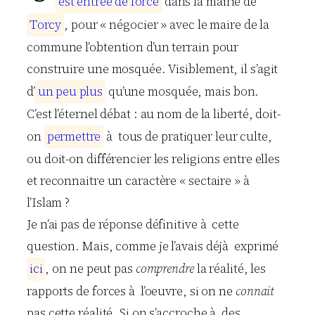
e
s
t
e
n
t
r
é
e
d
e
f
o
r
c
e
dans la mairie de
T
o
r
c
y
, pour « négocier » avec le maire de la
commune l’obtention d’un terrain pour
construire une mosquée. Visiblement, il s’agit
d’
u
n
p
e
u
p
l
u
s
qu’une mosquée, mais bon.
C’est l’éternel débat : au nom de la liberté, doit-
on
p
e
r
m
e
t
t
r
e
à tous de pratiquer leur culte,
ou doit-on différencier les religions entre elles
et reconnaitre un caractère « sectaire » à
l’Islam ?
Je n’ai pas de réponse définitive à cette
question. Mais, comme je l’avais déjà exprimé
i
c
i
, on ne peut pas
comprendre
la réalité, les
rapports de forces à l’oeuvre, si on ne
connait
pas cette réalité. Si on s’accroche à des