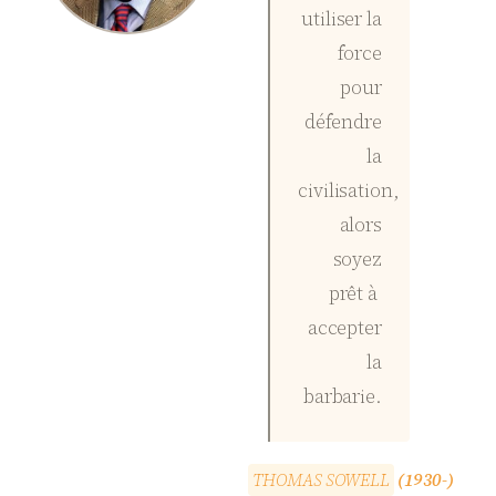
utiliser la
force
pour
défendre
la
civilisation,
alors
soyez
prêt à
accepter
la
barbarie.
T
H
O
M
A
S
S
O
W
E
L
L
(1930-)