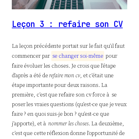
Leçon 3 : refaire son CV
La leçon précédente portait sur le fait qu’il faut
commencer par
s
e
c
h
a
n
g
e
r
s
o
i
-
m
ê
m
e
pour
faire évoluer les choses. Je crois que l’étape
d’après a été de
refaire mon cv
, et c’était une
étape importante pour deux raisons. La
première, c’est que refaire son cv force à se
poser les vraies questions (qu’est-ce que je veux
faire ? en quoi suis-je bon ? qu’est-ce que
j’apporte), et à
nommer les choses
. La deuxième,
c’est que cette réflexion donne l’opportunité de