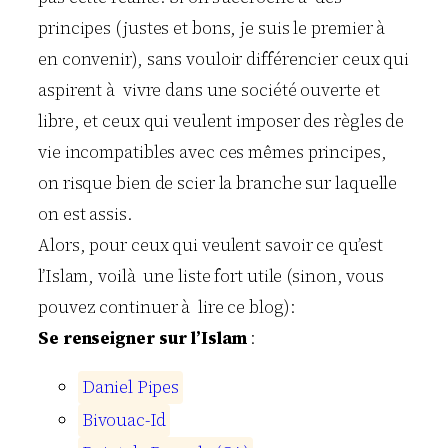
principes (justes et bons, je suis le premier à
en convenir), sans vouloir différencier ceux qui
aspirent à vivre dans une société ouverte et
libre, et ceux qui veulent imposer des règles de
vie incompatibles avec ces mêmes principes,
on risque bien de scier la branche sur laquelle
on est assis.
Alors, pour ceux qui veulent savoir ce qu’est
l’Islam, voilà une liste fort utile (sinon, vous
pouvez continuer à lire ce blog):
Se renseigner sur l’Islam
:
D
a
n
i
e
l
P
i
p
e
s
B
i
v
o
u
a
c
-
I
d