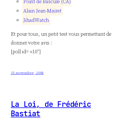
P
o
i
n
t
d
e
B
a
s
c
u
l
e
(
C
A
)
A
l
a
i
n
J
e
a
n
-
M
a
i
r
e
t
J
i
h
a
d
W
a
t
c
h
Et pour tous, un petit test vous permettant de
donner votre avis :
[poll id= »10″]
25 novembre, 2008
La Loi, de Frédéric
Bastiat