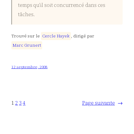
temps qu’il soit concurrencé dans ces
tâches.
Trouvé sur le
C
e
r
c
l
e
H
a
y
e
k
, dirigé par
M
a
r
c
G
r
u
n
e
r
t
12 septembre, 2008
1
2
3
4
Page suivante
→