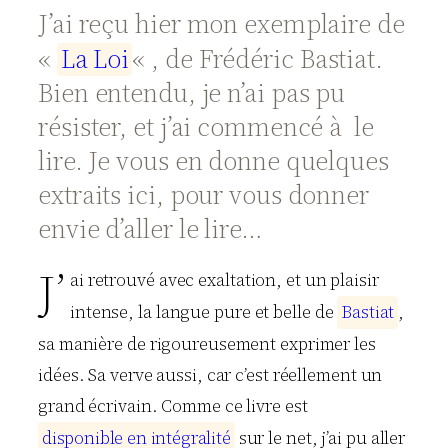
J’ai reçu hier mon exemplaire de
«
L
a
L
o
i
« , de Frédéric Bastiat.
Bien entendu, je n’ai pas pu
résister, et j’ai commencé à le
lire. Je vous en donne quelques
extraits ici, pour vous donner
envie d’aller le lire…
J’
ai retrouvé avec exaltation, et un plaisir
intense, la langue pure et belle de
B
a
s
t
i
a
t
,
sa manière de rigoureusement exprimer les
idées. Sa verve aussi, car c’est réellement un
grand écrivain. Comme ce livre est
d
i
s
p
o
n
i
b
l
e
e
n
i
n
t
é
g
r
a
l
i
t
é
sur le net, j’ai pu aller