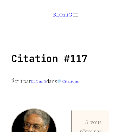
Aller
BLOmiG
au
contenu
Citation #117
Écrit par
dans
BLOmiG
Citations
Si vous
n’êtes pas