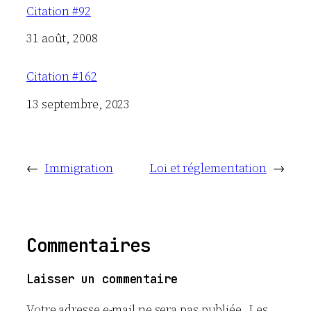
Citation #92
Date
31 août, 2008
Citation #162
Date
13 septembre, 2023
←
Immigration
Loi et réglementation
→
Commentaires
Laisser un commentaire
Votre adresse e-mail ne sera pas publiée.
Les