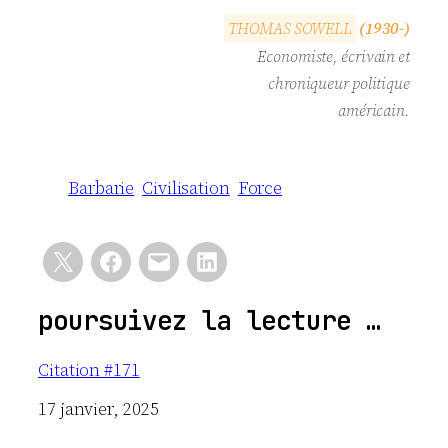
T
H
O
M
A
S
S
O
W
E
L
L
(1930-)
Economiste, écrivain et
chroniqueur politique
américain.
Barbarie
Civilisation
Force
poursuivez la lecture …
Citation #171
Date
17 janvier, 2025