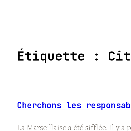
Aller
au
contenu
Étiquette :
Cit
Cherchons les responsab
La Marseillaise a été sifflée, il y 