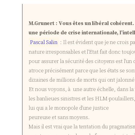
M.Grunert : Vous êtes un libéral cohérent.
une période de crise internationale, l’inte
P
a
s
c
a
l
S
a
l
i
n
: Il est évident que je ne crois p
nature irresponsables et l’Etat fait donc touj
pour assurer la sécurité des citoyens est l’u
atroce précisément parce que les états se son
dizaines de millions de morts qui ont jalonné c
Et nous voyons, à une autre échelle, dans la v
les banlieues sinistres et les HLM-poulaillers,
lui qui a le monopole d’une justice
peureuse et sans moyens.
Mais il est vrai que la tentation du pragmatis