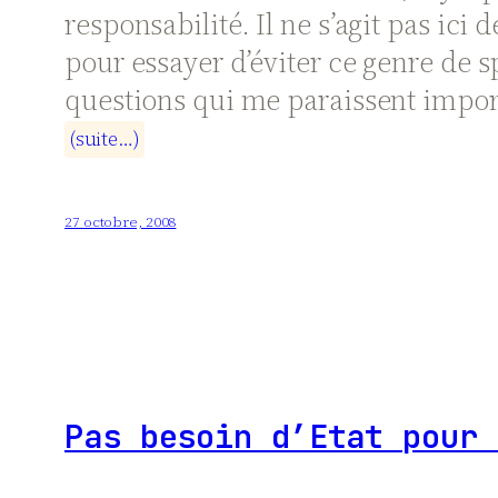
responsabilité. Il ne s’agit pas ici
pour essayer d’éviter ce genre de s
questions qui me paraissent impor
(
s
u
i
t
e
…
)
27 octobre, 2008
Pas besoin d’Etat pour 