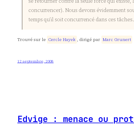
se retourner contre la seule force qui existe, 
concurrencer). Nous devons évidemment souha
temps qu’il soit concurrencé dans ces tâches
Trouvé sur le
C
e
r
c
l
e
H
a
y
e
k
, dirigé par
M
a
r
c
G
r
u
n
e
r
t
12 septembre, 2008
Edvige : menace ou prot