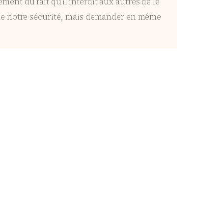
ment du fait qu’il interdit aux autres de le
ble notre sécurité, mais demander en même