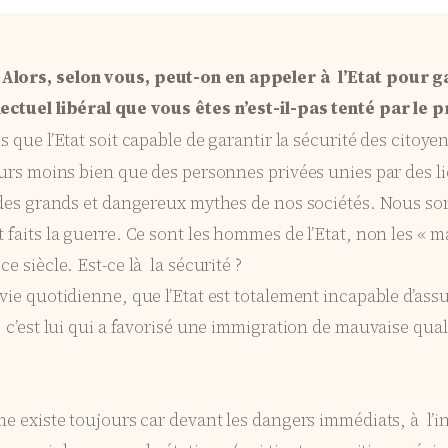
 Alors, selon vous, peut-on en appeler à l’Etat pour ga
llectuel libéral que vous êtes n’est-il-pas tenté par le
as que l’Etat soit capable de garantir la sécurité des citoye
ours moins bien que des personnes privées unies par des lien
n des grands et dangereux mythes de nos sociétés. Nous sor
t faits la guerre. Ce sont les hommes de l’Etat, non les «
e siècle. Est-ce là la sécurité ?
ie quotidienne, que l’Etat est totalement incapable d’assur
 c’est lui qui a favorisé une immigration de mauvaise qualité
me existe toujours car devant les dangers immédiats, à l’i