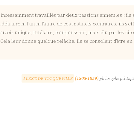
ncessamment travaillés par deux passions ennemies : ils sen
étruire ni l’un ni l’autre de ces instincts contraires, ils s’ef
uvoir unique, tutélaire, tout-puissant, mais élu par les cito
Cela leur donne quelque relâche. Ils se consolent d’être en
A
L
E
X
I
S
D
E
T
O
C
Q
U
E
V
I
L
L
E
(1805-1859)
philosophe politique