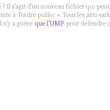
e
? Il s’agit d’un nouveau fichier qui pe
inte à l’ordre public ». Tous les anti-sar
il n’y a guère
q
u
e
l
’
U
M
P
pour défendre ce