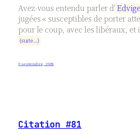
Avez-vous entendu parler d’
E
d
v
i
g
jugées « susceptibles de porter atte
pour le coup, avec les libéraux, et 
(
s
u
i
t
e
…
)
9 septembre, 2008
Citation #81