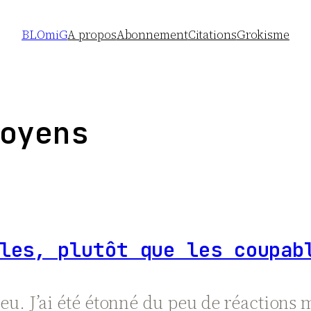
BLOmiG
A propos
Abonnement
Citations
Grokisme
oyens
les, plutôt que les coupab
a peu. J’ai été étonné du peu de réactions