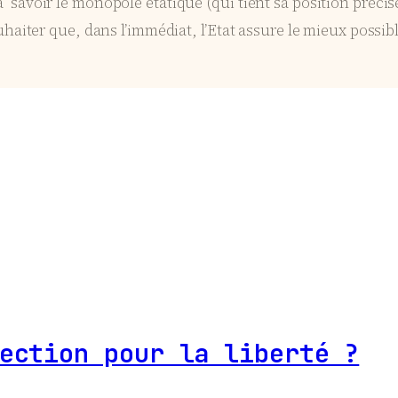
à savoir le monopole étatique (qui tient sa position précisé
iter que, dans l’immédiat, l’Etat assure le mieux possi
.
ection pour la liberté ?