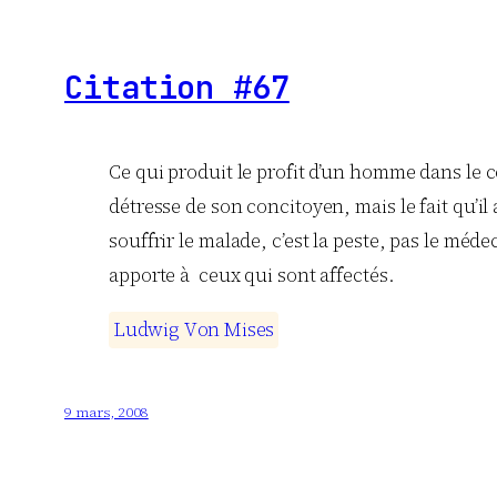
Citation #67
Ce qui produit le profit d’un homme dans le co
détresse de son concitoyen, mais le fait qu’i
souffrir le malade, c’est la peste, pas le méde
apporte à ceux qui sont affectés.
L
u
d
w
i
g
V
o
n
M
i
s
e
s
9 mars, 2008