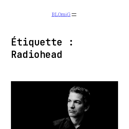
Aller
BLOmiG
au
contenu
Étiquette :
Radiohead