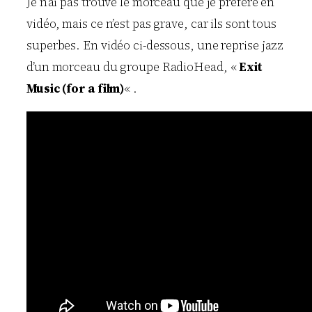
Je n’ai pas trouvé le morceau que je préfère en
vidéo, mais ce n’est pas grave, car ils sont tous
superbes. En vidéo ci-dessous, une reprise jazz
d’un morceau du groupe RadioHead, «
Exit
Music (for a film)
« .