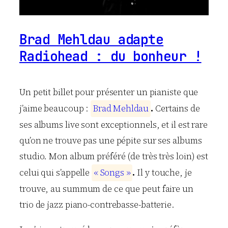
Brad Mehldau adapte
Radiohead : du bonheur !
Un petit billet pour présenter un pianiste que
j’aime beaucoup :
B
r
a
d
M
e
h
l
d
a
u
.
Certains de
ses albums live sont exceptionnels, et il est rare
qu’on ne trouve pas une pépite sur ses albums
studio. Mon album préféré (de très très loin) est
celui qui s’appelle
«
S
o
n
g
s
»
.
Il y touche, je
trouve, au summum de ce que peut faire un
trio de jazz piano-contrebasse-batterie.