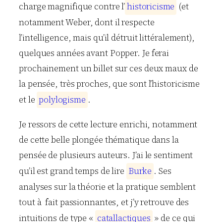
charge magnifique contre l’
h
i
s
t
o
r
i
c
i
s
m
e
(et
notamment Weber, dont il respecte
l’intelligence, mais qu’il détruit littéralement),
quelques années avant Popper. Je ferai
prochainement un billet sur ces deux maux de
la pensée, très proches, que sont l’historicisme
et le
p
o
l
y
l
o
g
i
s
m
e
.
Je ressors de cette lecture enrichi, notamment
de cette belle plongée thématique dans la
pensée de plusieurs auteurs. J’ai le sentiment
qu’il est grand temps de lire
B
u
r
k
e
. Ses
analyses sur la théorie et la pratique semblent
tout à fait passionnantes, et j’y retrouve des
intuitions de type «
c
a
t
a
l
l
a
c
t
i
q
u
e
s
» de ce qui