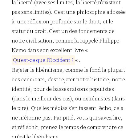
la liberté (avec ses limites, la liberté n’existant
pas sans limites). C’est une philosophie adossée
à une réflexion profonde sur le droit, et le
statut du droit. C’est un des fondements de
notre civilisation, comme l’a rappelé Philippe
Nemo dans son excellent livre «
Q
u
’
e
s
t
-
c
e
q
u
e
l
’
O
c
c
i
d
e
n
t
?
« .
Rejeter le libéralisme, comme le fond la plupart
des candidats, c’est rejeter notre histoire, notre
identité, pour de basses raisons populistes
(dans le meilleur des cas), ou extrémistes (dans
le pire). Que les médias s’en fassent l’écho, cela
ne m’étonne pas. Par pitié, vous qui savez lire,
et réfléchir, prenez le temps de comprendre ce
qu’est le libéralisme.