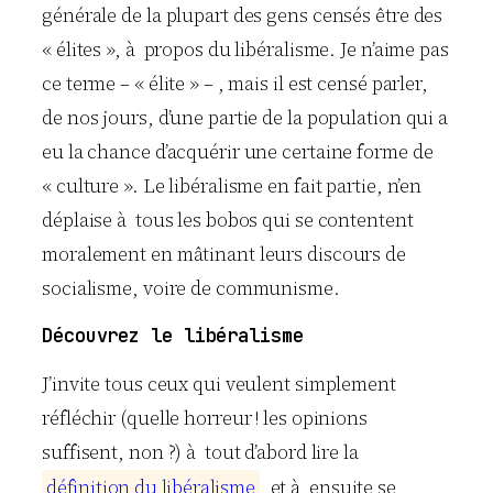
générale de la plupart des gens censés être des
« élites », à propos du libéralisme. Je n’aime pas
ce terme – « élite » – , mais il est censé parler,
de nos jours, d’une partie de la population qui a
eu la chance d’acquérir une certaine forme de
« culture ». Le libéralisme en fait partie, n’en
déplaise à tous les bobos qui se contentent
moralement en mâtinant leurs discours de
socialisme, voire de communisme.
Découvrez le libéralisme
J’invite tous ceux qui veulent simplement
réfléchir (quelle horreur ! les opinions
suffisent, non ?) à tout d’abord lire la
d
é
f
i
n
i
t
i
o
n
d
u
l
i
b
é
r
a
l
i
s
m
e
, et à ensuite se