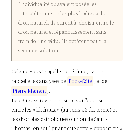
l’individualité qu’avaient posée les
interprètes même les plus libéraux du
droit naturel, ils eurent à choisir entre le
droit naturel et l’épanouissement sans
frein de l’individu. Ils optèrent pour la
seconde solution.
Cela ne vous rappelle rien ? (moi, ça me
rappelle les analyses de
B
o
c
k
-
C
ô
t
é
, et de
P
i
e
r
r
e
M
a
n
e
n
t
).
Leo Strauss revient ensuite sur l’opposition
entre les « libéraux » (au sens US du terme) et
les disciples catholiques ou non de Saint-
Thomas, en soulignant que cette « opposition »