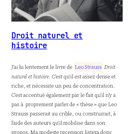
Droit naturel et
histoire
J’ai lu lentement le livre de
L
e
o
S
t
r
a
u
s
s
Droit
naturel et histoire
. C’est qu’il est assez dense et
riche, et nécessite un peu de concentration.
C’est accentué également par le fait qu’il n’y a
pas à proprement parler de « thèse » que Leo
Strauss passerait au crible, ou construirait, à
l’aide des auteurs qu’il mobilise dans son
propos. Ma modeste recension listera donc