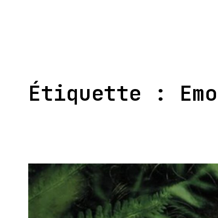
Aller
au
contenu
Étiquette :
Emo