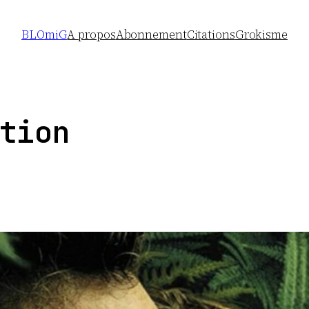
BLOmiG
A propos
Abonnement
Citations
Grokisme
tion