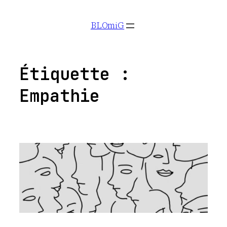
Aller
BLOmiG
au
contenu
Étiquette :
Empathie