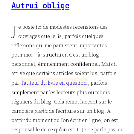
Autrui oblige
J
e poste ici de modestes recensions des
ouvrages que je lis, parfois quelques
réflexions qui me paraissent importantes –
pour moi – à structurer. C’est un blog
personnel, éminemment confidentiel. Mais il
arrive que certains articles soient lus, parfois
par
l
’
a
u
t
e
u
r
d
u
l
i
v
r
e
e
n
q
u
e
s
t
i
o
n
, parfois
simplement par les lecteurs plus ou moins
réguliers du blog. Cela remet l’accent sur le
caractère
public
de l’écriture sur un blog. A
partir du moment où l’on écrit en ligne, on est
responsable de ce qu’on écrit. Je ne parle pas ici