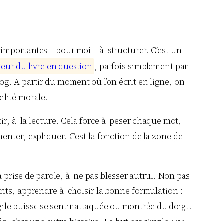
 importantes – pour moi – à structurer. C’est un
t
e
u
r
d
u
l
i
v
r
e
e
n
q
u
e
s
t
i
o
n
, parfois simplement par
log. A partir du moment où l’on écrit en ligne, on
bilité morale.
ir, à la lecture. Cela force à peser chaque mot,
umenter, expliquer. C’est la fonction de la zone de
a prise de parole, à ne pas blesser autrui. Non pas
ants, apprendre à choisir la bonne formulation :
agile puisse se sentir attaquée ou montrée du doigt.