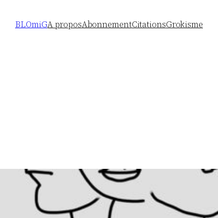
BLOmiG
A propos
Abonnement
Citations
Grokisme