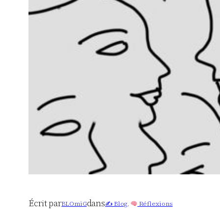
Écrit par
dans
BLOmiG
✍️ Blog
, 
Réflexions