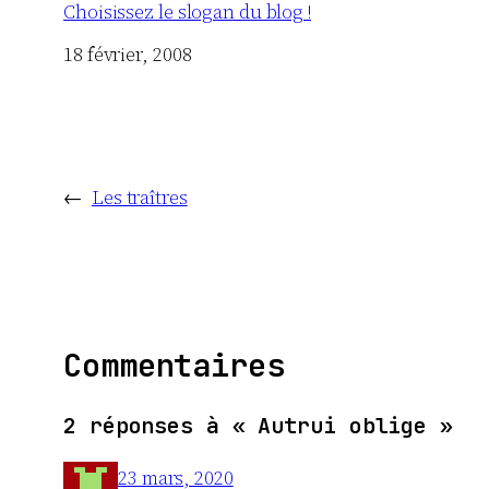
Choisissez le slogan du blog !
Date
18 février, 2008
←
Les traîtres
Commentaires
2 réponses à « Autrui oblige »
23 mars, 2020