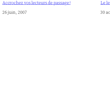
Accrochez vos lecteurs de passage !
Le le
Date
26 juin, 2007
Date
30 a