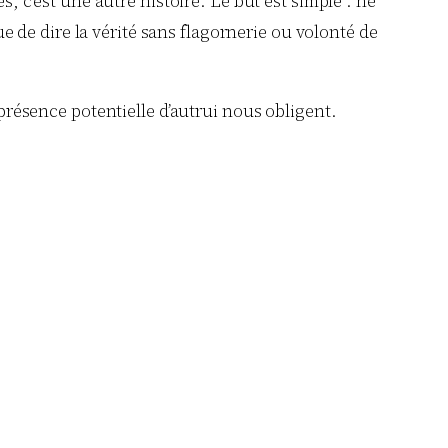
s, c’est une autre histoire. Le but est simple : ne
ue de dire la vérité sans flagornerie ou volonté de
 présence potentielle d’autrui nous obligent.