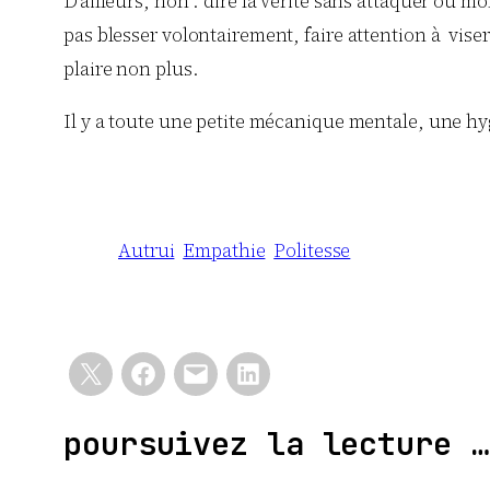
D’ailleurs, non : dire la vérité sans attaquer ou m
pas blesser volontairement, faire attention à viser 
plaire non plus.
Il y a toute une petite mécanique mentale, une hygi
Autrui
Empathie
Politesse
poursuivez la lecture …