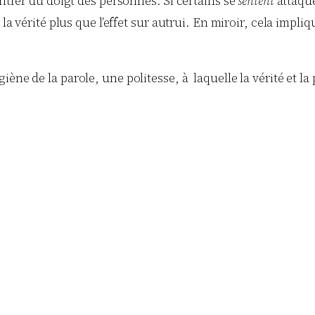
ontrer du doigt des personnes. Si certains se
sentent
attaqué
la vérité plus que l’effet sur autrui. En miroir, cela impliq
ène de la parole, une politesse, à laquelle la vérité et la