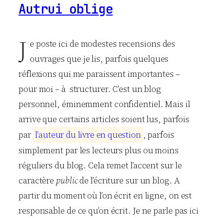
Autrui oblige
J
e poste ici de modestes recensions des
ouvrages que je lis, parfois quelques
réflexions qui me paraissent importantes –
pour moi – à structurer. C’est un blog
personnel, éminemment confidentiel. Mais il
arrive que certains articles soient lus, parfois
par
l
’
a
u
t
e
u
r
d
u
l
i
v
r
e
e
n
q
u
e
s
t
i
o
n
, parfois
simplement par les lecteurs plus ou moins
réguliers du blog. Cela remet l’accent sur le
caractère
public
de l’écriture sur un blog. A
partir du moment où l’on écrit en ligne, on est
responsable de ce qu’on écrit. Je ne parle pas ici