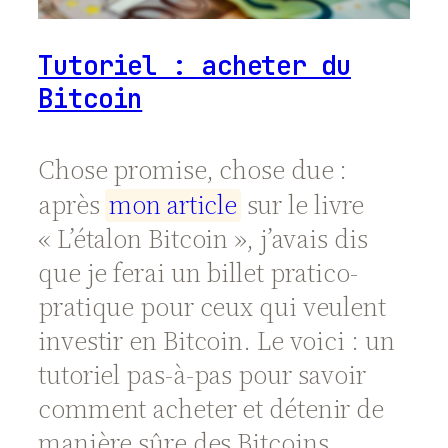
Tutoriel : acheter du
Bitcoin
Chose promise, chose due :
après
m
o
n
a
r
t
i
c
l
e
sur le livre
« L’étalon Bitcoin », j’avais dis
que je ferai un billet pratico-
pratique pour ceux qui veulent
investir en Bitcoin. Le voici : un
tutoriel pas-à-pas pour savoir
comment acheter et détenir de
manière sûre des Bitcoins.