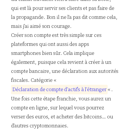
qui est là pour servir ses clients et pas faire de
la propagande. Bon il ne l’a pas dit comme cela,
mais j’ai aimé son courage.
Créer son compte est très simple sur ces
plateformes qui ont aussi des apps
smartphones bien sûr. Cela implique
également, puisque cela revient à créer à un
compte bancaire, une déclaration aux autorités
fiscales. Catégorie «
D
é
c
l
a
r
a
t
i
o
n
d
e
c
o
m
p
t
e
d
’
a
c
t
i
f
s
à
l
’
é
t
r
a
n
g
e
r
« .
Une fois cette étape franchie, vous aurez un
compte en ligne, sur lequel vous pourrez
verser des euros, et acheter des bitcoins… ou
d’autres cryptomonnaies.