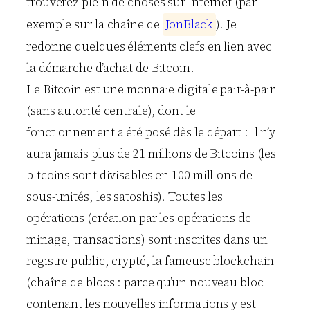
trouverez plein de choses sur internet (par
exemple sur la chaîne de
J
o
n
B
l
a
c
k
). Je
redonne quelques éléments clefs en lien avec
la démarche d’achat de Bitcoin.
Le Bitcoin est une monnaie digitale pair-à-pair
(sans autorité centrale), dont le
fonctionnement a été posé dès le départ : il n’y
aura jamais plus de 21 millions de Bitcoins (les
bitcoins sont divisables en 100 millions de
sous-unités, les satoshis). Toutes les
opérations (création par les opérations de
minage, transactions) sont inscrites dans un
registre public, crypté, la fameuse blockchain
(chaîne de blocs : parce qu’un nouveau bloc
contenant les nouvelles informations y est