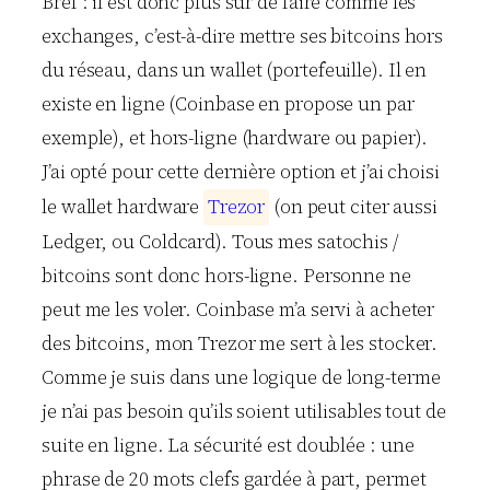
Bref : il est donc plus sûr de faire comme les
exchanges, c’est-à-dire mettre ses bitcoins hors
du réseau, dans un wallet (portefeuille). Il en
existe en ligne (Coinbase en propose un par
exemple), et hors-ligne (hardware ou papier).
J’ai opté pour cette dernière option et j’ai choisi
le wallet hardware
T
r
e
z
o
r
(on peut citer aussi
Ledger, ou Coldcard). Tous mes satochis /
bitcoins sont donc hors-ligne. Personne ne
peut me les voler. Coinbase m’a servi à acheter
des bitcoins, mon Trezor me sert à les stocker.
Comme je suis dans une logique de long-terme
je n’ai pas besoin qu’ils soient utilisables tout de
suite en ligne. La sécurité est doublée : une
phrase de 20 mots clefs gardée à part, permet