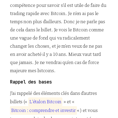
compétence pour savoir s’il est utile de faire du
trading rapide avec Bitcoin. Je n’en ai pas le
temps non plus d’ailleurs. Donc je ne parle pas
de cela dans le billet. Je vois le Bitcoin comme
une vague de fond qui va radicalement
changer les choses, et je m’en veux de ne pas
en avoir acheté il y a 10 ans. Mieux vaut tard
que jamais. Je ne vendrai qu’en cas de force
majeure mes bitcoins.
Rappel des bases
J’ai rappelé des éléments clés dans d’autres
billets («
L
’
é
t
a
l
o
n
B
i
t
c
o
i
n
» et «
B
i
t
c
o
i
n
:
c
o
m
p
r
e
n
d
r
e
e
t
i
n
v
e
s
t
i
r
« ) et vous