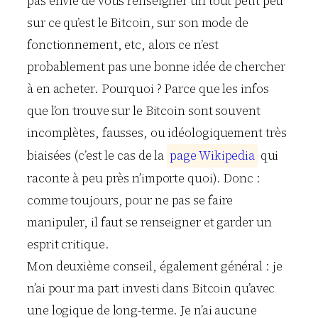
pas envie de vous renseigner un tout petit peu
sur ce qu’est le Bitcoin, sur son mode de
fonctionnement, etc, alors ce n’est
probablement pas une bonne idée de chercher
à en acheter. Pourquoi ? Parce que les infos
que l’on trouve sur le Bitcoin sont souvent
incomplètes, fausses, ou idéologiquement très
biaisées (c’est le cas de la
p
a
g
e
W
i
k
i
p
e
d
i
a
qui
raconte à peu près n’importe quoi). Donc :
comme toujours, pour ne pas se faire
manipuler, il faut se renseigner et garder un
esprit critique.
Mon deuxième conseil, également général : je
n’ai pour ma part investi dans Bitcoin qu’avec
une logique de long-terme. Je n’ai aucune