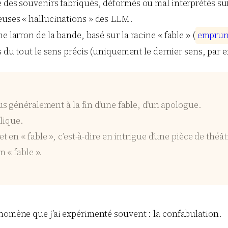
e des souvenirs fabriqués, déformés ou mal interprétés s
euses « hallucinations » des LLM.
e larron de la bande, basé sur la racine « fable » (
e
m
p
r
u
 du tout le sens précis (uniquement le dernier sens, par ex
s généralement à la fin d’une fable, d’un apologue.
lique.
n « fable », c’est-à-dire en intrigue d’une pièce de théât
 « fable ».
énomène que j’ai expérimenté souvent : la confabulation.