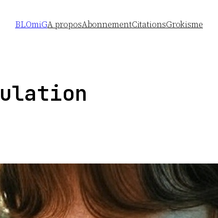
BLOmiG
A propos
Abonnement
Citations
Grokisme
ulation