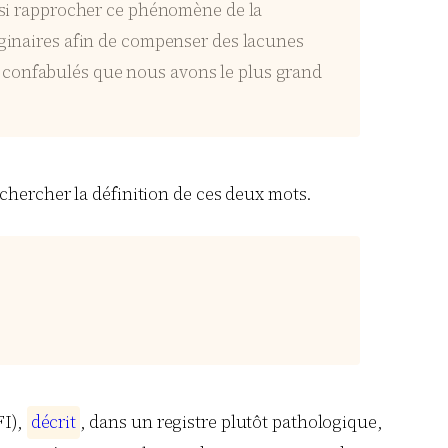
ussi rapprocher ce phénomène de la
aginaires afin de compenser des lacunes
t confabulés que nous avons le plus grand
é chercher la définition de ces deux mots.
I),
d
é
c
r
i
t
, dans un registre plutôt pathologique,