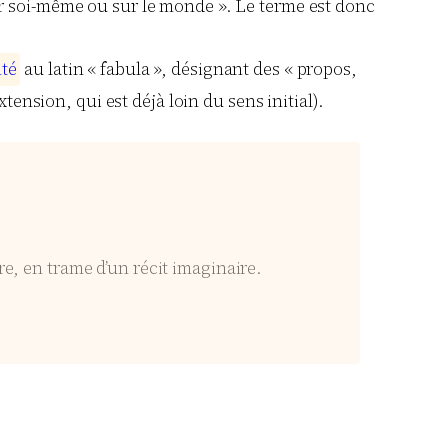
ur soi-même ou sur le monde ». Le terme est donc
n
t
é
au latin « fabula », désignant des « propos,
tension, qui est déjà loin du sens initial).
re, en trame d’un récit imaginaire.