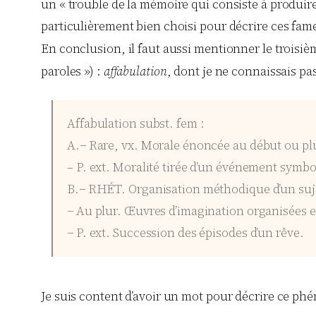
un « trouble de la mémoire qui consiste à produir
particulièrement bien choisi pour décrire ces fam
En conclusion, il faut aussi mentionner le troisièm
paroles ») :
affabulation
, dont je ne connaissais pas
Affabulation subst. fem :
A.− Rare, vx. Morale énoncée au début ou plu
– P. ext. Moralité tirée d’un événement symbo
B.− RHÉT. Organisation méthodique d’un sujet e
− Au plur. Œuvres d’imagination organisées en
− P. ext. Succession des épisodes d’un rêve.
Je suis content d’avoir un mot pour décrire ce ph