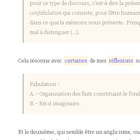
pour ce type de discours, c’est-à-dire la pré
confabulation
qui consiste, pour l’être humain
dans ce que la mémoire nous présente. Presqu
mal à distinguer (…).
Cela résonne avec
c
e
r
t
a
i
n
e
s
de mes
r
é
f
l
e
x
i
o
n
s
su
Fabulation :
A.− Organisation des faits constituant le fond
B.− Récit imaginaire.
Et le deuxième, qui semble être un anglicisme, ou