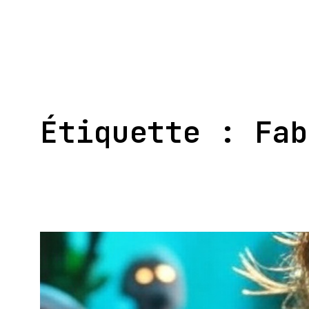
Aller
au
contenu
Étiquette :
Fab