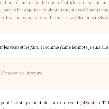
sentation d’éléments fictifs comme factuels. On pourrait a
, dans le fait d’ajouter involontairement des éléments im
e tous nos souvenirs sont le mélange d’éléments réels e
r les
récits
et les
faits
, et comme j’aime les mots je suis all
 d’une œuvre littéraire.
 peut-être simplement plus rare ou récent (
a
b
s
e
n
t
du TLF