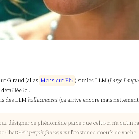
baut Giraud (alias
M
o
n
s
i
e
u
r
P
h
i
) sur les LLM (
Large Langu
détaillée ici.
ions des LLM
hallucinaient
(ça arrive encore mais nettement m
 pour désigner ce phénomène parce que celui-ci n’a qu’un r
 que ChatGPT
perçoit faussement
l’existence d’oeufs de vache. 