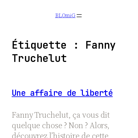
Aller
BLOmiG
au
contenu
Étiquette :
Fanny
Truchelut
Une affaire de liberté
Fanny
Truchelut
, ça vous dit
quelque chose ? Non ? Alors,
découvrez l’histoire de cette