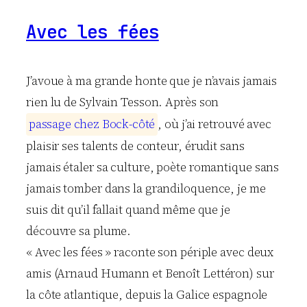
Avec les fées
J’avoue à ma grande honte que je n’avais jamais
rien lu de Sylvain Tesson. Après son
p
a
s
s
a
g
e
c
h
e
z
B
o
c
k
-
c
ô
t
é
, où j’ai retrouvé avec
plaisir ses talents de conteur, érudit sans
jamais étaler sa culture, poète romantique sans
jamais tomber dans la grandiloquence, je me
suis dit qu’il fallait quand même que je
découvre sa plume.
« Avec les fées » raconte son périple avec deux
amis (Arnaud Humann et Benoît Lettéron) sur
la côte atlantique, depuis la Galice espagnole