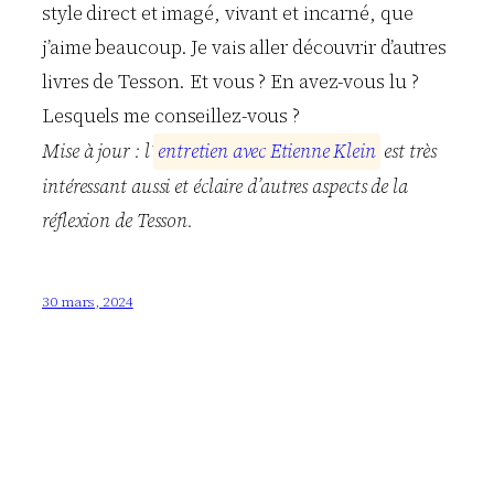
style direct et imagé, vivant et incarné, que
j’aime beaucoup. Je vais aller découvrir d’autres
livres de Tesson. Et vous ? En avez-vous lu ?
Lesquels me conseillez-vous ?
Mise à jour : l’
e
n
t
r
e
t
i
e
n
a
v
e
c
E
t
i
e
n
n
e
K
l
e
i
n
est très
intéressant aussi et éclaire d’autres aspects de la
réflexion de Tesson.
30 mars, 2024