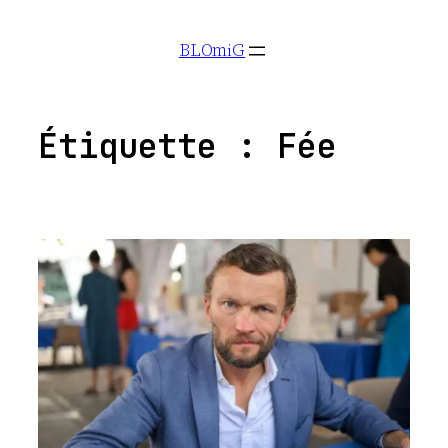
Aller
BLOmiG
au
contenu
Étiquette :
Fée