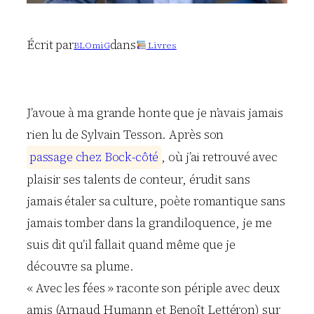
Écrit par
dans
BLOmiG
Livres
J’avoue à ma grande honte que je n’avais jamais
rien lu de Sylvain Tesson. Après son
p
a
s
s
a
g
e
c
h
e
z
B
o
c
k
-
c
ô
t
é
, où j’ai retrouvé avec
plaisir ses talents de conteur, érudit sans
jamais étaler sa culture, poète romantique sans
jamais tomber dans la grandiloquence, je me
suis dit qu’il fallait quand même que je
découvre sa plume.
« Avec les fées » raconte son périple avec deux
amis (Arnaud Humann et Benoît Lettéron) sur