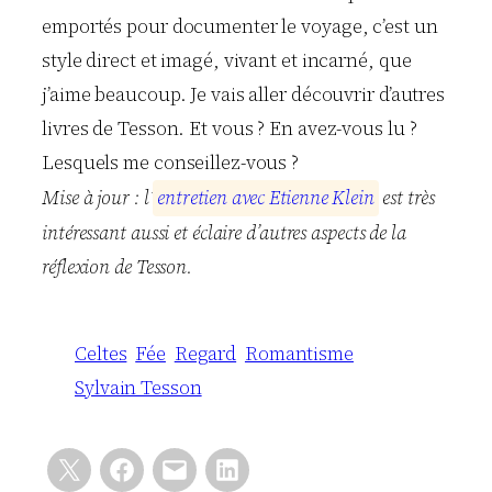
emportés pour documenter le voyage, c’est un
style direct et imagé, vivant et incarné, que
j’aime beaucoup. Je vais aller découvrir d’autres
livres de Tesson. Et vous ? En avez-vous lu ?
Lesquels me conseillez-vous ?
Mise à jour : l’
e
n
t
r
e
t
i
e
n
a
v
e
c
E
t
i
e
n
n
e
K
l
e
i
n
est très
intéressant aussi et éclaire d’autres aspects de la
réflexion de Tesson.
Celtes
Fée
Regard
Romantisme
Sylvain Tesson