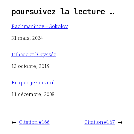
poursuivez la lecture …
Rachmaninov – Sokolov
Date
31 mars, 2024
L’Iliade et l’Odyssée
Date
13 octobre, 2019
En quoi je suis nul
Date
11 décembre, 2008
←
Citation #166
Citation #167
→