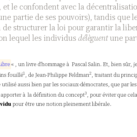
, et le confondent avec la décentralisati
ne partie de ses pouvoirs), tandis que le
 de structurer la loi pour garantir la libe
elon lequel les individus
délèguent
une part
L
i
b
r
e
« , un livre d’hommage à Pascal
Salin
. Et, bien sûr,
1
2
ns fouillé
, de Jean-Philippe
Feldman
, traitant du princ
utilisé aussi bien par les sociaux-démocrates, que par les
3
ut apporter à la définition du concept
, pour éviter que cel
ividu
pour être une notion pleinement libérale.