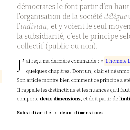
démocrates le font partir d’en haut
l’organisation de la société
délègue
u
l’
individu
, et y voient le seul moyen
la subsidiarité, c’est le principe s
collectif (public ou non).
J’
ai reçu ma dernière commande : «
L
’
h
o
m
m
e
quelques chapitres. Dont un, clair et néanmoi
,
g
Son article montre bien comment ce principe a été 
r
Il rappelle les distinctions et les nuances qu’il fa
comporte
deux dimensions
, et doit partir de l’
ind
Subsidiarité : deux dimensions