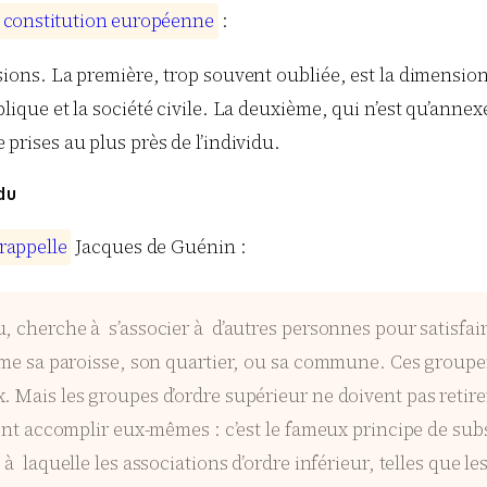
c
o
n
s
t
i
t
u
t
i
o
n
e
u
r
o
p
é
e
n
n
e
:
ions. La première, trop souvent oubliée, est la dimension ho
ique et la société civile. La deuxième, qui n’est qu’annexe, 
prises au plus près de l’individu.
du
r
a
p
p
e
l
l
e
Jacques de Guénin :
, cherche à s’associer à d’autres personnes pour satisfair
comme sa paroisse, son quartier, ou sa commune. Ces group
. Mais les groupes d’ordre supérieur ne doivent pas retirer
vent accomplir eux-mêmes : c’est le fameux principe de subsi
 à laquelle les associations d’ordre inférieur, telles que