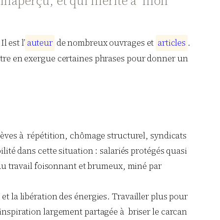
sé inaperçu, et qui mérite à mon
 Il est l’
a
u
t
e
u
r
de nombreux ouvrages et
a
r
t
i
c
l
e
s
.
mettre en exergue certaines phrases pour donner un
rèves à répétition, chômage structurel, syndicats
lité dans cette situation : salariés protégés quasi
u travail foisonnant et brumeux, miné par
t la libération des énergies. Travailler plus pour
’inspiration largement partagée à briser le carcan