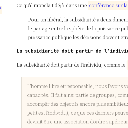
Ce qu’il rappelait déjà dans une
c
o
n
f
é
r
e
n
c
e
s
u
r
l
a
i
Pour un libéral, la subsidiarité a deux dimens
le partage entre la sphère de la puissance publ
puissance publique les décisions doivent être 
La subsidiarité doit partir de l’indivi
La subsidiarité doit partir de l’individu, comme le
L’homme libre et responsable, nous l’avons vu
capacités. Il fait ainsi partie de groupes, 
accomplir des objectifs encore plus ambitieux
petit est l’individu), ce que ces derniers peu
devrait être une association d’ordre supérieur