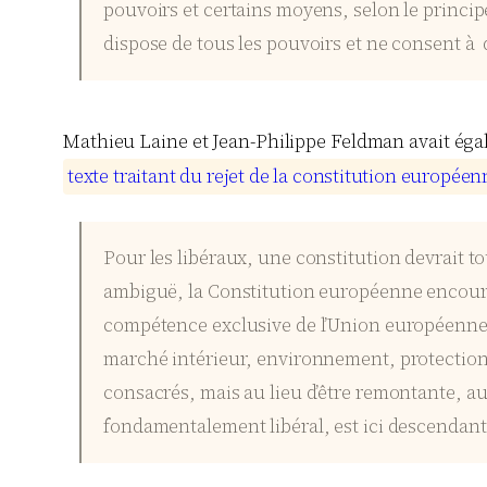
pouvoirs et certains moyens, selon le princip
dispose de tous les pouvoirs et ne consent à 
Mathieu
Laine
et Jean-Philippe
Feldman
avait éga
t
e
x
t
e
t
r
a
i
t
a
n
t
d
u
r
e
j
e
t
d
e
l
a
c
o
n
s
t
i
t
u
t
i
o
n
e
u
r
o
p
é
e
n
Pour les libéraux, une constitution devrait to
ambiguë, la Constitution européenne encourag
compétence exclusive de l’Union européenne,
marché intérieur, environnement, protection 
consacrés, mais au lieu d’être remontante, au
fondamentalement libéral, est ici descendant