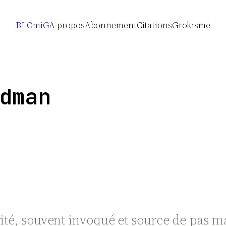
BLOmiG
A propos
Abonnement
Citations
Grokisme
dman
rité, souvent invoqué et source de pas m