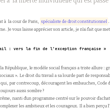
ppel à la liberté individuelle qui est pas
t à la cour de Paris,
s
p
é
c
i
a
l
i
s
t
e
d
e
d
r
o
i
t
c
o
n
s
t
i
t
u
t
i
o
n
n
e
l
.
me. Je vous laisse apprécier son article, je n’ai fait que 
ail : vers la fin de l’exception française »
 République, le modèle social français a triste allure : g
ociaux ». Le droit du travail a sa lourde part de responsabi
 qui, par contrecoup, découragent les embauches, Code d
l toujours aussi sombre ?
prême, nanti d’un programme centré sur le pouvoir d’achat e
omplexer les ambitieux et les courageux. Il a bien perçu l