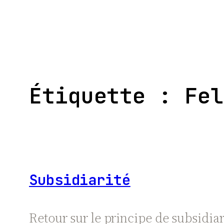
Aller
au
contenu
Étiquette :
Fel
Subsidiarité
Retour sur le principe de subsidia