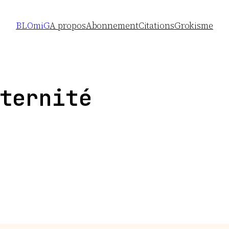
BLOmiG
A propos
Abonnement
Citations
Grokisme
ternité