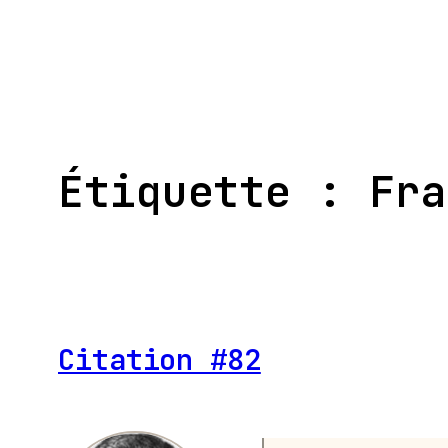
Aller
au
contenu
Étiquette :
Fra
Citation #82