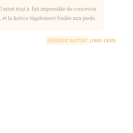
Il m’est tout à fait impossible de concevoir
, et la Justice légalement foulée aux pieds.
F
R
É
D
É
R
I
C
B
A
S
T
I
A
T
(1801-1850)