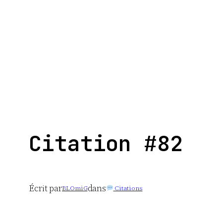
Aller
au
contenu
Citation #82
Écrit par
dans
BLOmiG
Citations