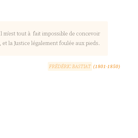
Il m’est tout à fait impossible de concevoir
, et la Justice légalement foulée aux pieds.
F
R
É
D
É
R
I
C
B
A
S
T
I
A
T
(1801-1850)