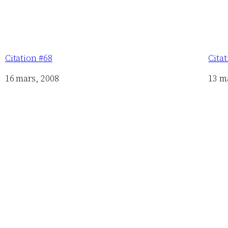
Citation #68
Cita
Date
16 mars, 2008
Date
13 m