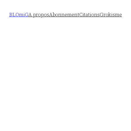
BLOmiG
A propos
Abonnement
Citations
Grokisme