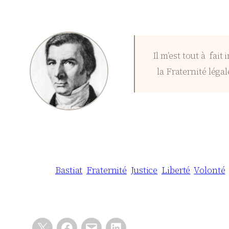
Il m’est tout à fait
la Fraternité léga
Bastiat
Fraternité
Justice
Liberté
Volonté