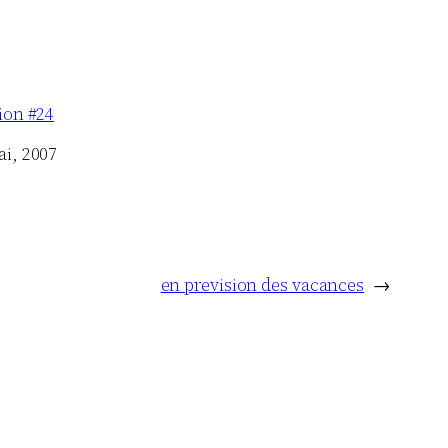
tion #24
ai, 2007
en prevision des vacances
→