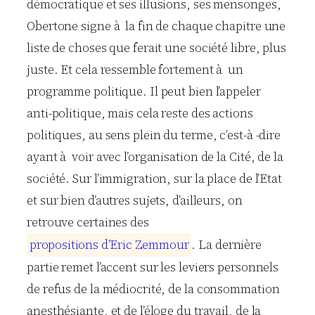
démocratique et ses illusions, ses mensonges,
Obertone signe à la fin de chaque chapitre une
liste de choses que ferait une société libre, plus
juste. Et cela ressemble fortement à un
programme politique. Il peut bien l’appeler
anti-politique, mais cela reste des actions
politiques, au sens plein du terme, c’est-à -dire
ayant à voir avec l’organisation de la Cité, de la
société. Sur l’immigration, sur la place de l’Etat
et sur bien d’autres sujets, d’ailleurs, on
retrouve certaines des
p
r
o
p
o
s
i
t
i
o
n
s
d
’
E
r
i
c
Z
e
m
m
o
u
r
. La dernière
partie remet l’accent sur les leviers personnels
de refus de la médiocrité, de la consommation
anesthésiante, et de l’éloge du travail, de la