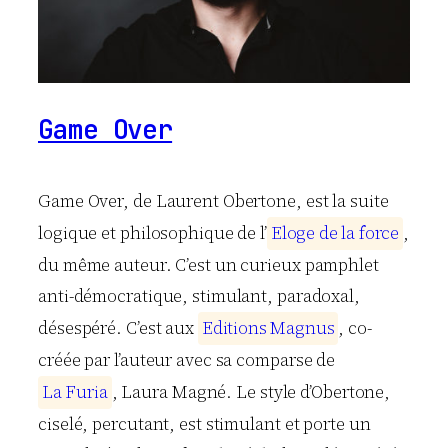
Game Over
Game Over, de Laurent Obertone, est la suite
logique et philosophique de l’
E
l
o
g
e
d
e
l
a
f
o
r
c
e
,
du même auteur. C’est un curieux pamphlet
anti-démocratique, stimulant, paradoxal,
désespéré. C’est aux
E
d
i
t
i
o
n
s
M
a
g
n
u
s
, co-
créée par l’auteur avec sa comparse de
L
a
F
u
r
i
a
, Laura Magné. Le style d’Obertone,
ciselé, percutant, est stimulant et porte un