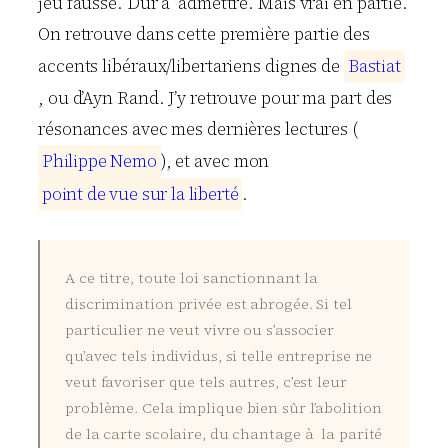
jeu faussé. Dur à admettre. Mais vrai en partie.
On retrouve dans cette première partie des
accents libéraux/libertariens dignes de
B
a
s
t
i
a
t
, ou d’Ayn Rand. J’y retrouve pour ma part des
résonances avec mes dernières lectures (
P
h
i
l
i
p
p
e
N
e
m
o
), et avec mon
p
o
i
n
t
d
e
v
u
e
s
u
r
l
a
l
i
b
e
r
t
é
.
A ce titre, toute loi sanctionnant la
discrimination privée est abrogée. Si tel
particulier ne veut vivre ou s’associer
qu’avec tels individus, si telle entreprise ne
veut favoriser que tels autres, c’est leur
problème. Cela implique bien sûr l’abolition
de la carte scolaire, du chantage à la parité