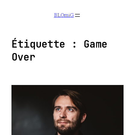
Aller
BLOmiG
au
contenu
Étiquette :
Game
Over