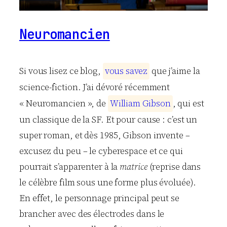
Neuromancien
Si vous lisez ce blog,
v
o
u
s
s
a
v
e
z
que j’aime la
science-fiction. J’ai dévoré récemment
« Neuromancien », de
W
i
l
l
i
a
m
G
i
b
s
o
n
, qui est
un classique de la SF. Et pour cause : c’est un
super roman, et dès 1985, Gibson invente –
excusez du peu – le cyberespace et ce qui
pourrait s’apparenter à la
matrice
(reprise dans
le célèbre film sous une forme plus évoluée).
En effet, le personnage principal peut se
brancher avec des électrodes dans le