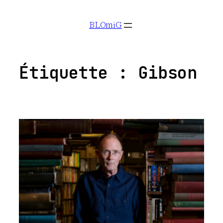
Aller
BLOmiG
au
contenu
Étiquette :
Gibson