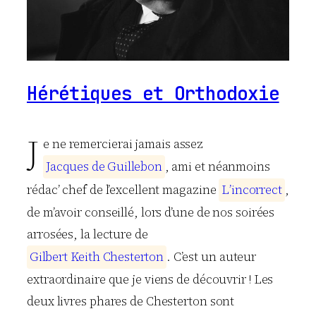
Hérétiques et Orthodoxie
J
e ne remercierai jamais assez
J
a
c
q
u
e
s
d
e
G
u
i
l
l
e
b
o
n
, ami et néanmoins
rédac’ chef de l’excellent magazine
L
’
i
n
c
o
r
r
e
c
t
,
de m’avoir conseillé, lors d’une de nos soirées
arrosées, la lecture de
G
i
l
b
e
r
t
K
e
i
t
h
C
h
e
s
t
e
r
t
o
n
. C’est un auteur
extraordinaire que je viens de découvrir ! Les
deux livres phares de Chesterton sont