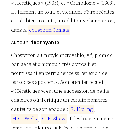
« Hérétiques » (1905), et « Orthodoxie » (1908).
Ils forment un tout, et viennent d’être réédités,
et très bien traduits, aux éditions Flammarion,
dans la
c
o
l
l
e
c
t
i
o
n
C
l
i
m
a
t
s
.
Auteur incroyable
Chesterton a un style incroyable, vif, plein de
bon sens et d’humour, très corrosif, et
nourrissant en permanence sa réflexion de
paradoxes apparents. Son premier recueil,
« Hérétiques », est une succession de petits
chapitres où il critique un certain nombres
d’auteurs de son époque :
R
.
K
i
p
l
i
n
g
,
H
.
G
.
W
e
l
l
s
,
G
.
B
.
S
h
a
w
. Il les loue en même
temps pour leurs qualités, et reconnait une