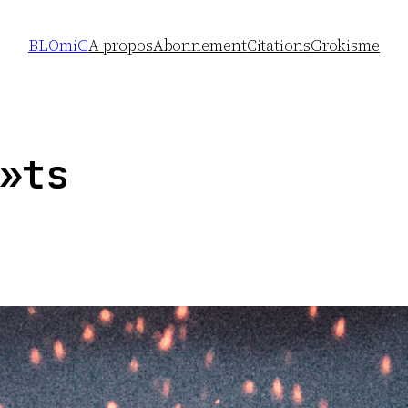
BLOmiG
A propos
Abonnement
Citations
Grokisme
»ts