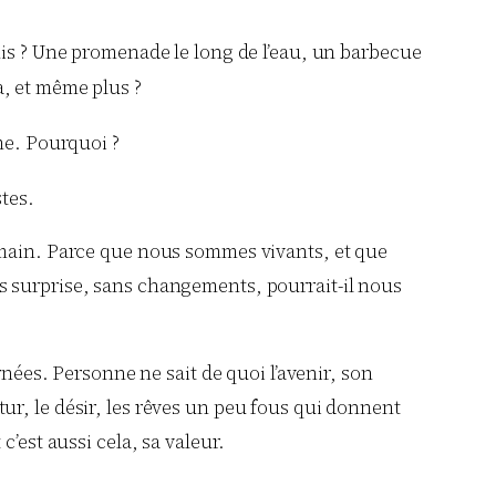
mis ? Une promenade le long de l’eau, un barbecue
a, et même plus ?
ême. Pourquoi ?
stes.
demain. Parce que nous sommes vivants, et que
s surprise, sans changements, pourrait-il nous
ées. Personne ne sait de quoi l’avenir, son
futur, le désir, les rêves un peu fous qui donnent
’est aussi cela, sa valeur.