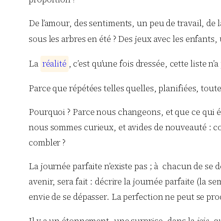
De l’amour, des sentiments, un peu de travail, de
sous les arbres en été ? Des jeux avec les enfants,
La
r
é
a
l
i
t
é
, c’est qu’une fois dressée, cette liste 
Parce que répétées telles quelles, planifiées, tout
Pourquoi ? Parce nous changeons, et que ce qui ét
nous sommes curieux, et avides de nouveauté : co
combler ?
La journée parfaite n’existe pas ; à chacun de se 
avenir, sera fait : décrire la journée parfaite (la 
envie de se dépasser. La perfection ne peut se prod
Il y a un étonnement, une surprise, dans la
joie
, q