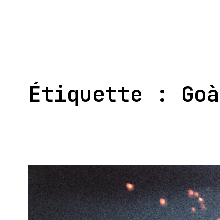
Aller
au
contenu
Étiquette :
Goà