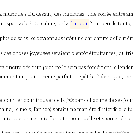
 la musique ? Du dessin, des rigolades, une soirée entre a
 un spectacle ? Du calme, de la
l
e
n
t
e
u
r
? Un peu de tout ç
n’a plus de sens, et devient aussitôt une caricature d’elle-m
es ces choses joyeuses seraient bientôt étouffantes, ou tri
ait notre désir un jour, ne le sera pas forcément le len
mment un jour – même parfait – répété à l’identique, san
débrouiller pour trouver de la
joie
dans chacune de ses journ
semaine, le mois, l’année) serait une manière d’interdire le 
uire que de manière fortuite, ponctuelle et spontanée, et c
ui en font une idée contradictoire avec celle de
perfection
.