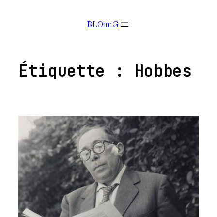
Aller
BLOmiG
au
contenu
Étiquette :
Hobbes