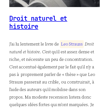
Droit naturel et
histoire
J’ai lu lentement le livre de
L
e
o
S
t
r
a
u
s
s
Droit
naturel et histoire
. C’est qu’il est assez dense et
riche, et nécessite un peu de concentration.
C’est accentué également par le fait qu’il n’y a
pas à proprement parler de « thèse » que Leo
Strauss passerait au crible, ou construirait, à
l’aide des auteurs qu’il mobilise dans son
propos. Ma modeste recension listera donc
quelques idées fortes qui m’ont marquées. Je