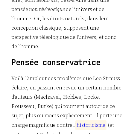
effet, sont
Modernes
, c’est-à -dire dans une
pensée
non téléologique
de l’univers et de
l’homme. Or, les droits naturels, dans leur
conception classique, supposent une
perspective téléologique de l’univers, et donc
de l’homme.
Pensée conservatrice
Voilà l’ampleur des problèmes que Leo Strauss
éclaire, en passant en revue un certain nombre
d’auteurs (Machiavel, Hobbes, Locke,
Rousseau, Burke) qui tournent autour de ce
sujet, plus ou moins explicitement. Il porte une
charge magnifique contre l’
h
i
s
t
o
r
i
c
i
s
m
e
(et