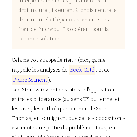
interprètes même les plus libéraux du
droit naturel, ils eurent à choisir entre le
droit naturel et l’épanouissement sans
frein de l’individu. Ils optèrent pour la
seconde solution.
Cela ne vous rappelle rien ? (moi, ça me
rappelle les analyses de
B
o
c
k
-
C
ô
t
é
, et de
P
i
e
r
r
e
M
a
n
e
n
t
).
Leo Strauss revient ensuite sur l’opposition
entre les « libéraux » (au sens US du terme) et
les disciples catholiques ou non de Saint-
Thomas, en soulignant que cette « opposition »
escamote une partie du problème : tous, en