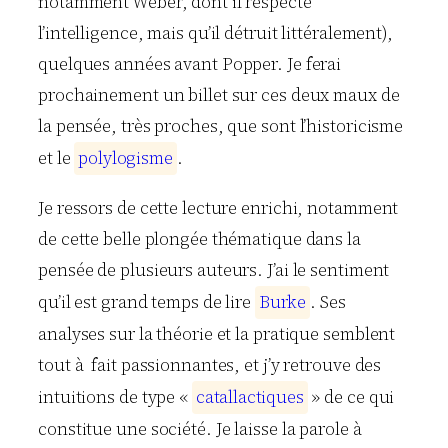
notamment Weber, dont il respecte
l’intelligence, mais qu’il détruit littéralement),
quelques années avant Popper. Je ferai
prochainement un billet sur ces deux maux de
la pensée, très proches, que sont l’historicisme
et le
p
o
l
y
l
o
g
i
s
m
e
.
Je ressors de cette lecture enrichi, notamment
de cette belle plongée thématique dans la
pensée de plusieurs auteurs. J’ai le sentiment
qu’il est grand temps de lire
B
u
r
k
e
. Ses
analyses sur la théorie et la pratique semblent
tout à fait passionnantes, et j’y retrouve des
intuitions de type «
c
a
t
a
l
l
a
c
t
i
q
u
e
s
» de ce qui
constitue une société. Je laisse la parole à