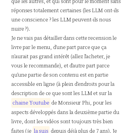
que les autres, et qui sont pour le moment sans
réponses totalement certaines (les LLM ont-ils
une conscience ? les LLM peuvent-ils nous
nuire ?).
Je ne vais pas détailler dans cette recension le
livre par le menu, d’une part parce que ça
n’aurait pas grand intérêt (allez l’acheter, je
vous le recommande), et d’autre part parce
qu’une partie de son contenu est en partie
accessible en ligne (à plein d’endroits pour la
description de ce que sont les LLM et sur la
c
h
a
i
n
e
Y
o
u
t
u
b
e
de Monsieur Phi, pour les
aspects développés dans la deuxième partie du
livre, dont les vidéos sont toujours très bien
faites (je
l
a
s
u
i
s
depuis déjà plus de 7 ans). Je