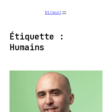
Aller
BLOmiG
au
contenu
Étiquette :
Humains