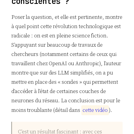
conscientes ?
Poser la question, et elle est pertinente, montre
à quel point cette révolution technologique est
radicale : on est en pleine science fiction.
S’appuyant sur beaucoup de travaux de
chercheurs (notamment certains de ceux qui
travaillent chez OpenAI ou Anthropic), l’auteur
montre que sur des LLM simplifiés, on a pu
mettre en place des « sondes » qui permettent
d’accéder à l’état de certaines couches de
neurones du réseau. La conclusion est pour le
moins troublante (détail dans
c
e
t
t
e
v
i
d
é
o
).
C’est un résultat fascinant : avec ces