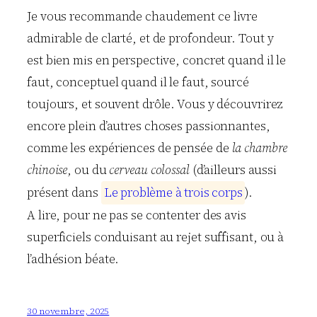
Je vous recommande chaudement ce livre
admirable de clarté, et de profondeur. Tout y
est bien mis en perspective, concret quand il le
faut, conceptuel quand il le faut, sourcé
toujours, et souvent drôle. Vous y découvrirez
encore plein d’autres choses passionnantes,
comme les expériences de pensée de
la chambre
chinoise
, ou du
cerveau colossal
(d’ailleurs aussi
présent dans
L
e
p
r
o
b
l
è
m
e
à
t
r
o
i
s
c
o
r
p
s
).
A lire, pour ne pas se contenter des avis
superficiels conduisant au rejet suffisant, ou à
l’adhésion béate.
30 novembre, 2025