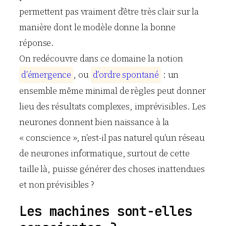
permettent pas vraiment d’être très clair sur la
manière dont le modèle donne la bonne
réponse.
On redécouvre dans ce domaine la notion
d
’
é
m
e
r
g
e
n
c
e
, ou
d
’
o
r
d
r
e
s
p
o
n
t
a
n
é
: un
ensemble même minimal de règles peut donner
lieu des résultats complexes, imprévisibles. Les
neurones donnent bien naissance à la
« conscience », n’est-il pas naturel qu’un réseau
de neurones informatique, surtout de cette
taille là, puisse générer des choses inattendues
et non prévisibles ?
Les machines sont-elles