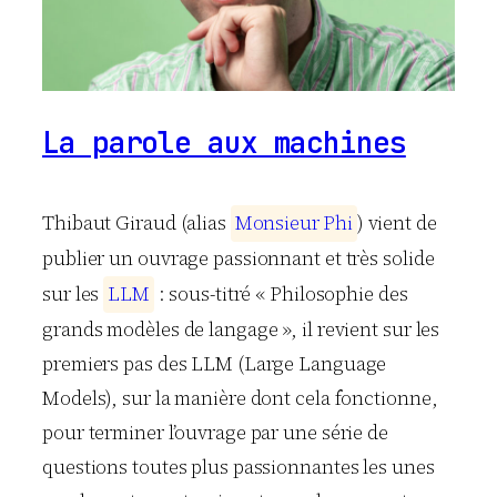
La parole aux machines
Thibaut Giraud (alias
M
o
n
s
i
e
u
r
P
h
i
) vient de
publier un ouvrage passionnant et très solide
sur les
L
L
M
: sous-titré « Philosophie des
grands modèles de langage », il revient sur les
premiers pas des LLM (Large Language
Models), sur la manière dont cela fonctionne,
pour terminer l’ouvrage par une série de
questions toutes plus passionnantes les unes