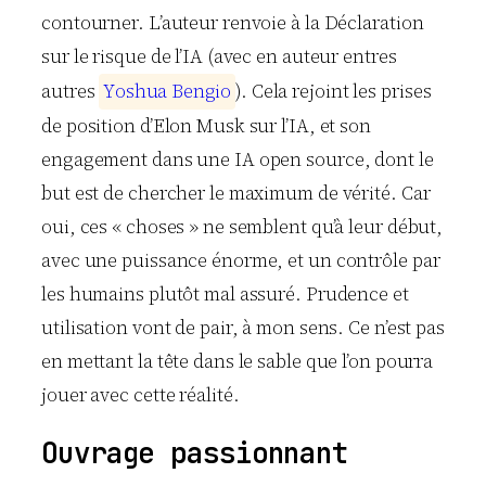
contourner. L’auteur renvoie à la Déclaration
sur le risque de l’IA (avec en auteur entres
autres
Y
o
s
h
u
a
B
e
n
g
i
o
). Cela rejoint les prises
de position d’Elon Musk sur l’IA, et son
engagement dans une IA open source, dont le
but est de chercher le maximum de vérité. Car
oui, ces « choses » ne semblent qu’à leur début,
avec une puissance énorme, et un contrôle par
les humains plutôt mal assuré. Prudence et
utilisation vont de pair, à mon sens. Ce n’est pas
en mettant la tête dans le sable que l’on pourra
jouer avec cette réalité.
Ouvrage passionnant