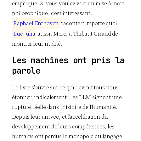
empirique. Si vous voulez voir un mise à mort
philosophique, c’est intéressant.
R
a
p
h
a
ë
l
E
n
t
h
o
v
e
n
raconte n’importe quoi.
L
u
c
J
u
l
i
a
aussi. Merci à Thibaut Giraud de
montrer leur nudité.
Les machines ont pris la
parole
Le livre s’ouvre sur ce qui devrait tous nous
étonner, radicalement : les LLM signent une
rupture réelle dans l’histoire de l’humanité.
Depuis leur arrivée, et l’accélération du
développement de leurs compétences, les
humains ont perdus le monopole du langage.