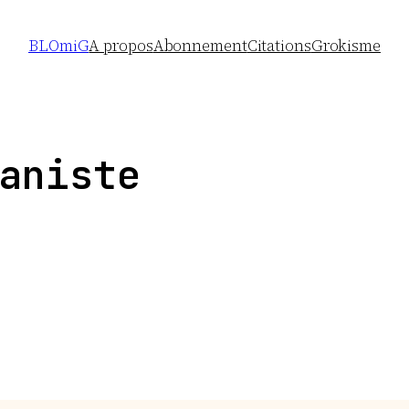
BLOmiG
A propos
Abonnement
Citations
Grokisme
aniste