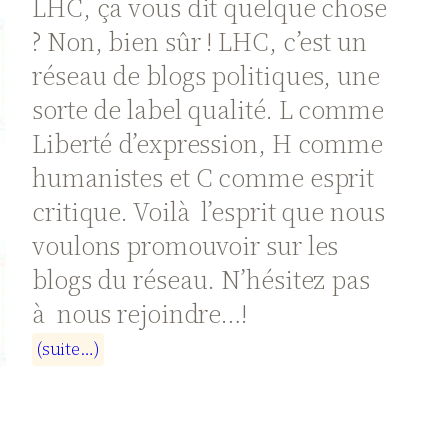
LHC, ça vous dit quelque chose
? Non, bien sûr ! LHC, c’est un
réseau de blogs politiques, une
sorte de label qualité. L comme
Liberté d’expression, H comme
humanistes et C comme esprit
critique. Voilà l’esprit que nous
voulons promouvoir sur les
blogs du réseau. N’hésitez pas
à nous rejoindre…!
(
s
u
i
t
e
…
)