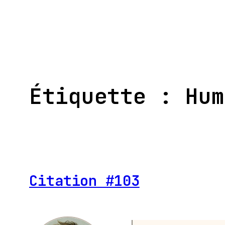
Aller
au
contenu
Étiquette :
Hum
Citation #103