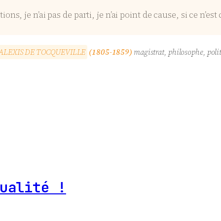
itions, je n’ai pas de parti, je n’ai point de cause, si ce n’es
A
L
E
X
I
S
D
E
T
O
C
Q
U
E
V
I
L
L
E
(1805-1859)
magistrat, philosophe, polit
ualité !