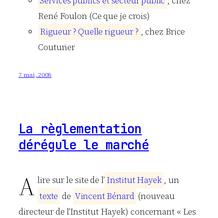
S
e
r
v
i
c
e
s
p
u
b
l
i
c
s
e
t
s
e
c
t
e
u
r
p
u
b
l
i
c
, chez
René Foulon (Ce que je crois)
R
i
g
u
e
u
r
?
Q
u
e
l
l
e
r
i
g
u
e
u
r
?
, chez Brice
Couturier
7 mai, 2008
La règlementation
dérégule le marché
A
lire sur le site de l’
I
n
s
t
i
t
u
t
H
a
y
e
k
, un
t
e
x
t
e
de
V
i
n
c
e
n
t
B
é
n
a
r
d
(nouveau
directeur de l’Institut Hayek) concernant « Les