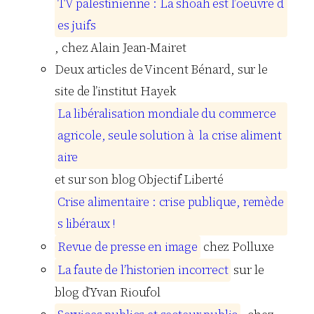
T
V
p
a
l
e
s
t
i
n
i
e
n
n
e
:
L
a
s
h
o
a
h
e
s
t
l
’
o
e
u
v
r
e
d
e
s
j
u
i
f
s
, chez Alain Jean-Mairet
Deux articles de Vincent Bénard, sur le
site de l’institut Hayek
L
a
l
i
b
é
r
a
l
i
s
a
t
i
o
n
m
o
n
d
i
a
l
e
d
u
c
o
m
m
e
r
c
e
a
g
r
i
c
o
l
e
,
s
e
u
l
e
s
o
l
u
t
i
o
n
à
l
a
c
r
i
s
e
a
l
i
m
e
n
t
a
i
r
e
et sur son blog Objectif Liberté
C
r
i
s
e
a
l
i
m
e
n
t
a
i
r
e
:
c
r
i
s
e
p
u
b
l
i
q
u
e
,
r
e
m
è
d
e
s
l
i
b
é
r
a
u
x
!
R
e
v
u
e
d
e
p
r
e
s
s
e
e
n
i
m
a
g
e
chez Polluxe
L
a
f
a
u
t
e
d
e
l
’
h
i
s
t
o
r
i
e
n
i
n
c
o
r
r
e
c
t
sur le
blog d’Yvan Rioufol