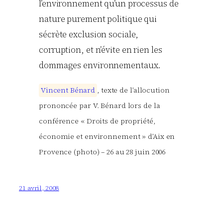
l’environnement qu’un processus de
nature purement politique qui
sécrète exclusion sociale,
corruption, et n’évite en rien les
dommages environnementaux.
V
i
n
c
e
n
t
B
é
n
a
r
d
, texte de l’allocution
prononcée par V. Bénard lors de la
conférence « Droits de propriété,
économie et environnement » d’Aix en
Provence (photo) – 26 au 28 juin 2006
21 avril, 2008