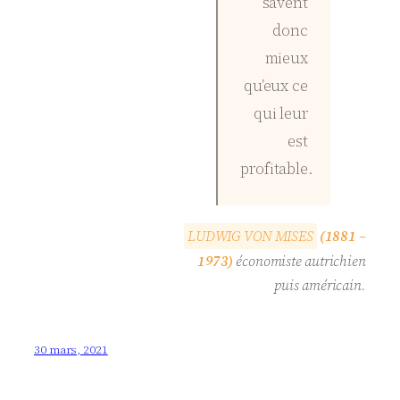
savent
donc
mieux
qu’eux ce
qui leur
est
profitable.
L
U
D
W
I
G
V
O
N
M
I
S
E
S
(1881 –
1973)
économiste autrichien
puis américain.
30 mars, 2021