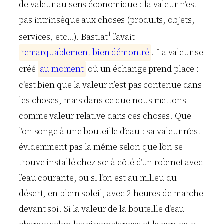
de valeur au sens économique : la valeur n’est
pas intrinsèque aux choses (produits, objets,
1
services, etc…). Bastiat
l’avait
r
e
m
a
r
q
u
a
b
l
e
m
e
n
t
b
i
e
n
d
é
m
o
n
t
r
é
. La valeur se
créé
a
u
m
o
m
e
n
t
où un échange prend place :
c’est bien que la valeur n’est pas contenue dans
les choses, mais dans ce que nous mettons
comme valeur relative dans ces choses. Que
l’on songe à une bouteille d’eau : sa valeur n’est
évidemment pas la même selon que l’on se
trouve installé chez soi à côté d’un robinet avec
l’eau courante, ou si l’on est au milieu du
désert, en plein soleil, avec 2 heures de marche
devant soi. Si la valeur de la bouteille d’eau