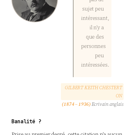
sujet peu
intéressant,
il n’y a
que des
personnes
peu
intéressées.
G
I
L
B
E
R
T
K
E
I
T
H
C
H
E
S
T
E
R
T
O
N
(1874 – 1936)
Ecrivain anglais
Banalité ?
Prise au premier degré, cette citation n’a aucun