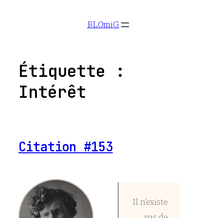
Aller
BLOmiG
au
contenu
Étiquette :
Intérêt
Citation #153
Il n’existe
pas de