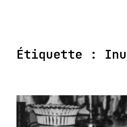
Aller
au
contenu
Étiquette :
Inu