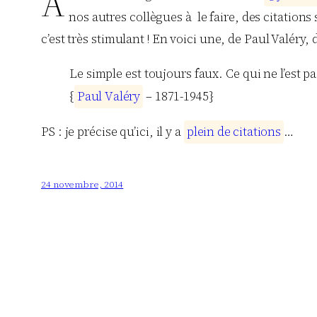
A
nos autres collègues à le faire, des citations
c’est très stimulant ! En voici une, de Paul Valéry
Le simple est toujours faux. Ce qui ne l’est pa
{
P
a
u
l
V
a
l
é
r
y
– 1871-1945}
PS : je précise qu’ici, il y a
p
l
e
i
n
d
e
c
i
t
a
t
i
o
n
s
…
24 novembre, 2014