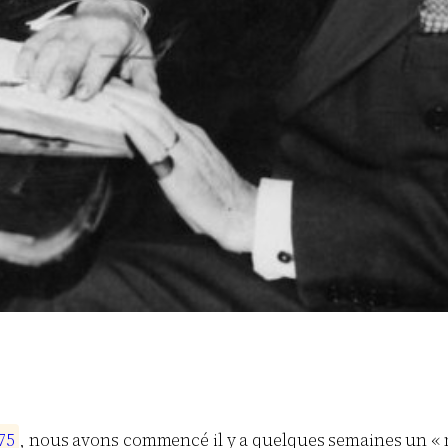
7
5
, nous avons commencé il y a quelques semaines un « m