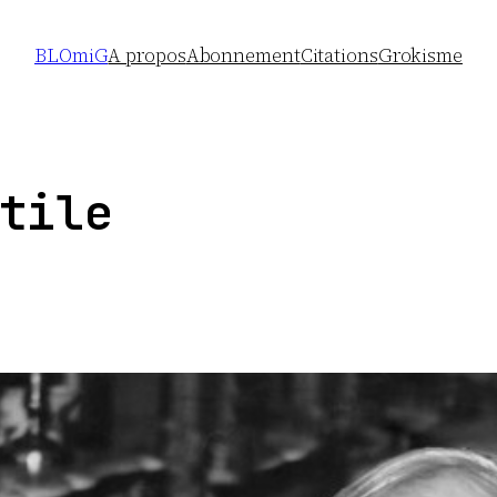
BLOmiG
A propos
Abonnement
Citations
Grokisme
tile