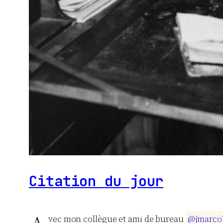
Citation du jour
vec mon collègue et ami de bureau
@
j
m
a
r
c
o