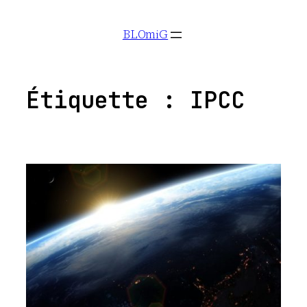
Aller
BLOmiG
au
contenu
Étiquette :
IPCC