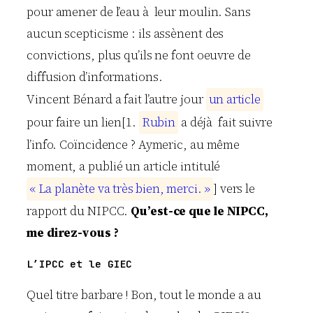
pour amener de l’eau à leur moulin. Sans
aucun scepticisme : ils assènent des
convictions, plus qu’ils ne font oeuvre de
diffusion d’informations.
Vincent Bénard a fait l’autre jour
u
n
a
r
t
i
c
l
e
pour faire un lien[1.
R
u
b
i
n
a déjà fait suivre
l’info. Coïncidence ? Aymeric, au même
moment, a publié un article intitulé
«
L
a
p
l
a
n
è
t
e
v
a
t
r
è
s
b
i
e
n
,
m
e
r
c
i
.
»
] vers le
rapport du NIPCC.
Qu’est-ce que le NIPCC,
me direz-vous ?
L’IPCC et le GIEC
Quel titre barbare ! Bon, tout le monde a au