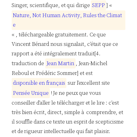
Singer, scientifique, et qui dirige
S
E
P
P
] «
N
a
t
u
r
e
,
N
o
t
H
u
m
a
n
A
c
t
i
v
i
t
y
,
R
u
l
e
s
t
h
e
C
l
i
m
a
t
e
« , téléchargeable gratuitement. Ce que
Vincent Bénard nous signalait, c’était que ce
rapport a été intégralement traduit[4.
traduction de
J
e
a
n
M
a
r
t
i
n
, Jean-Michel
Reboul et Frédéric Sommer] et est
d
i
s
p
o
n
i
b
l
e
e
n
f
r
a
n
ç
a
i
s
sur l’excellent site
P
e
n
s
é
e
U
n
i
q
u
e
! Je ne peux que vous
conseiller d’aller le télécharger et le lire : c’est
très bien écrit, direct, simple à comprendre, et
il souffle dans ce texte un esprit de scepticisme
et de rigueur intellectuelle qui fait plaisir.