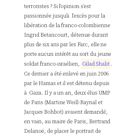
terroristes ? Si l’opinion s’est
passionnée jusqu’à l’excès pour la
libération de la franco-colombienne
Ingrid Betancourt, détenue durant
plus de six ans par les Farc, elle ne
porte aucun intérêt au sort du jeune
soldat franco-israélien,
G
i
l
a
d
S
h
a
l
i
t
.
Ce dernier a été enlevé en juin 2006
par le Hamas et il est détenu depuis
à Gaza. Il y a un an, deux élus UMP
de Paris (Martine Weill-Raynal et
Jacques Bohbot) avaient demandé,
en vain, au maire de Paris, Bertrand
Delanoë, de placer le portrait de