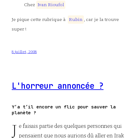
Chez
I
v
a
n
R
i
o
u
f
o
l
Je pique cette rubrique à
R
u
b
i
n
, car je la trouve
super !
8 juillet, 2008
L'horreur annoncée ?
Y’a t’il encore un flic pour sauver la
planète ?
J
e faisais partie des quelques personnes qui
pensaient que nous aurions dû aller en Irak