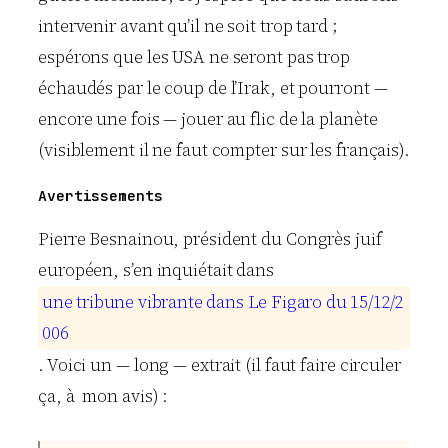
intervenir avant qu’il ne soit trop tard ;
espérons que les USA ne seront pas trop
échaudés par le coup de l’Irak, et pourront —
encore une fois — jouer au flic de la planète
(visiblement il ne faut compter sur les français).
Avertissements
Pierre Besnainou, président du Congrès juif
européen, s’en inquiétait dans
u
n
e
t
r
i
b
u
n
e
v
i
b
r
a
n
t
e
d
a
n
s
L
e
F
i
g
a
r
o
d
u
1
5
/
1
2
/
2
0
0
6
. Voici un — long — extrait (il faut faire circuler
ça, à mon avis) :