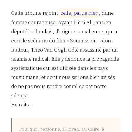
Cette tribune rejoint
c
e
l
l
e
,
p
a
r
u
e
h
i
e
r
, d’une
femme courageuse, Ayaan Hirsi Ali, ancien
député hollandais, d’origine somalienne, qui a
écrit le scénario du film « Soumission » dont
l’auteur, Theo Van Gogh a été assassiné par un
islamiste radical. Elle y dénonce la propagande
systématique qui est utilisée dans les pays
musulmans, et dont nous serions bien avisés
de ne pas nous rendre complice par notre
silence.
Extraits :
Pourquoi personne, à Riyad, au Caire, à