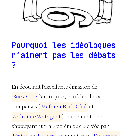
Pourquoi les idéologues
n’aiment pas les débats
?
En écoutant l’excellente émission de
B
o
c
k
-
C
ô
t
é
l’autre jour, et où les deux
comparses (
M
a
t
h
i
e
u
B
o
c
k
-
C
ô
t
é
et
A
r
t
h
u
r
d
e
W
a
t
r
i
g
a
n
t
) montraient – en
s’appuyant sur la « polémique » créée par
l
’
é
d
i
t
o
de
J
u
i
l
l
a
r
d
reconnaissant
D
e
B
e
n
o
i
s
t