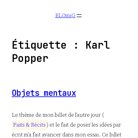
Aller
BLOmiG
au
contenu
Étiquette :
Karl
Popper
Objets mentaux
Le thème de mon billet de l’autre jour (
F
a
i
t
s
&
R
é
c
i
t
s
) et le fait de poser les idées par
écrit m’a fait avancer dans mon essai. Ce billet