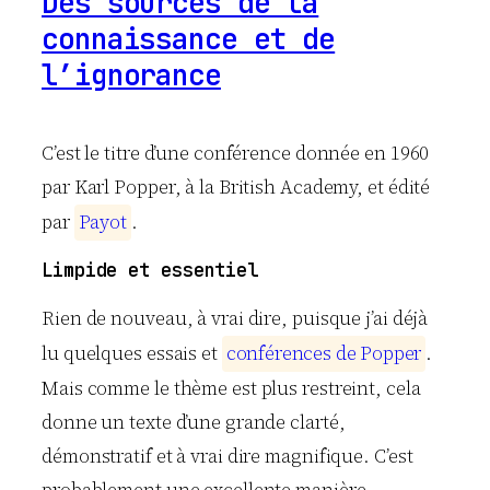
Des sources de la
connaissance et de
l’ignorance
C’est le titre d’une conférence donnée en 1960
par Karl Popper, à la British Academy, et édité
par
P
a
y
o
t
.
Limpide et essentiel
Rien de nouveau, à vrai dire, puisque j’ai déjà
lu quelques essais et
c
o
n
f
é
r
e
n
c
e
s
d
e
P
o
p
p
e
r
.
Mais comme le thème est plus restreint, cela
donne un texte d’une grande clarté,
démonstratif et à vrai dire magnifique. C’est
probablement une excellente manière,