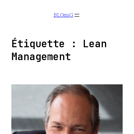
Aller
BLOmiG
au
contenu
Étiquette :
Lean
Management