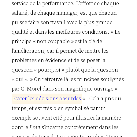
service de la performance. L’effort de chaque
salarié, de chaque manager, est que chacun
puisse faire son travail avec la plus grande
qualité et dans les meilleures conditions. « Le
principe « non coupable » est la clé de
l’amélioration, car il permet de mettre les
problèmes en évidence et de se poser la
question « pourquoi » plutôt que la question
« qui ». » On retrouve là les principes soulignés
par C. Morel dans son magnifique ouvrage «
E
v
i
t
e
r
l
e
s
d
é
c
i
s
i
o
n
s
a
b
s
u
r
d
e
s
« . Cela a pris du
temps, et est très bien symbolisé par un
exemple souvent cité pour illustrer la manière
dont le
Lean
s’incarne concrètement dans les
espaces de travail. Les opérateurs chez Toyota