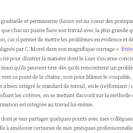
 graduelle et permanente (
kaizen
est au coeur des pratiqu
 que chacun puisse faire son travail avec la plus grande qu
ion, car il permet de mettre les problèmes en évidence et d
soulignés par C. Morel dans son magnifique ouvrage «
E
v
i
t
e
cité pour illustrer la manière dont le
Lean
s’incarne concrè
 main qu’ils peuvent tirer dès qu’ils rencontrent un probl
t vers ce point de la chaîne, non pour blâmer le coupable, 
r a bien intégré le standard de travail, en le (re)formant /
ant les critères, en se mettant d’accord sur la méthode d
ormation est intégrée au travail lui-même.
 et dont je vais partager quelques points avec mes collègue
lle à améliorer certaines de mes pratiques professionnelle