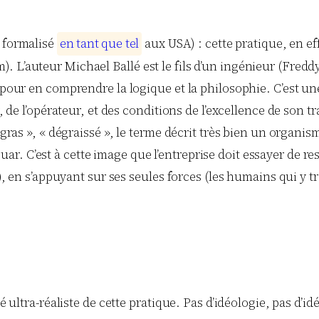
é formalisé
e
n
t
a
n
t
q
u
e
t
e
l
aux USA) : cette pratique, en ef
L’auteur Michael Ballé est le fils d’un ingénieur (Freddy 
, pour en comprendre la logique et la philosophie. C’est un
, de l’opérateur, et des conditions de l’excellence de son tr
gras », « dégraissé », le terme décrit très bien un organisme
r. C’est à cette image que l’entreprise doit essayer de 
), en s’appuyant sur ses seules forces (les humains qui y tra
té ultra-réaliste de cette pratique. Pas d’idéologie, pas d’i