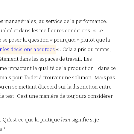
es managériales, au service de la performance.
alité et dans les meilleures conditions. « Le
e se poser la question « pourquoi » plutôt que la
r
l
e
s
d
é
c
i
s
i
o
n
s
a
b
s
u
r
d
e
s
« . Cela a pris du temps,
tement dans les espaces de travail. Les
ème impactant la qualité de la production : dans ce
mais pour l’aider à trouver une solution. Mais pas
 ou en se mettant d’accord sur la distinction entre
e test. C’est une manière de toujours considérer
s. Qu’est-ce que la pratique
lean
signifie si je
s ?