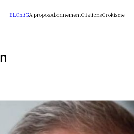
BLOmiG
A propos
Abonnement
Citations
Grokisme
n