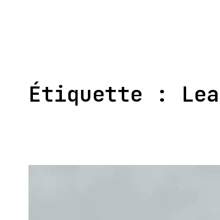
Aller
au
contenu
Étiquette :
Lea